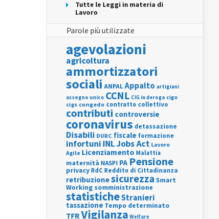
Tutte le Leggi in materia di
Lavoro
Parole più utilizzate
agevolazioni
agricoltura
ammortizzatori
sociali
Appalto
ANPAL
artigiani
CCNL
assegno unico
cigo
CIG in deroga
contratto collettivo
cigs
congedo
contributi
controversie
coronavirus
detassazione
Disabili
fiscale
formazione
DURC
INL
Jobs Act
infortuni
Lavoro
Licenziamento
Agile
Malattia
Pensione
PA
maternità
NASPI
privacy
RdC
Reddito di Cittadinanza
sicurezza
retribuzione
Smart
Working
somministrazione
statistiche
Stranieri
tassazione
Tempo determinato
Vigilanza
TFR
Welfare