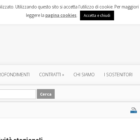
lizzato. Utilizzando questo sito si accetta l'utilizzo di cookie. Per maggiori 
leggere la
pagina cookies
.
Accetta e chiudi
ROFONDIMENTI
CONTRATTI
»
CHI SIAMO
I SOSTENITORI
ività stagionali