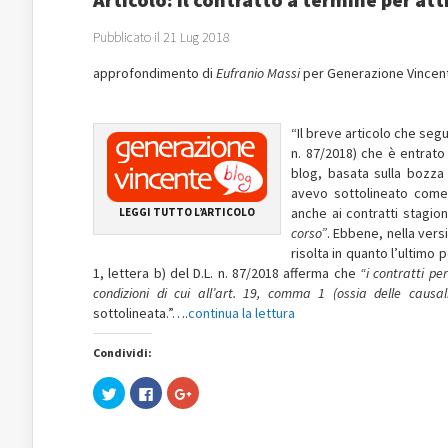
Pubblicato il 21 Lug 2018
approfondimento di
Eufranio Massi
per Generazione Vincen
“Il breve articolo che segu
n. 87/2018) che è entrato 
blog, basata sulla bozza c
avevo sottolineato come 
anche ai contratti stagio
LEGGI TUTTO L’ARTICOLO
corso”
. Ebbene, nella versi
risolta in quanto l’ultimo 
1, lettera b) del D.L. n. 87/2018 afferma che
“i contratti pe
condizioni di cui all’art. 19, comma 1 (ossia delle causali
sottolineata.”….
continua la lettura
Condividi:
Fai
Fai
Fai
clic
clic
clic
qui
per
qui
per
condividere
per
condividere
su
condividere