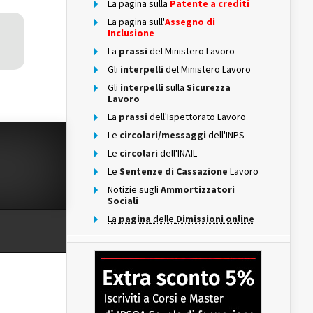
La pagina sulla
Patente a crediti
La pagina sull'
Assegno di
Inclusione
La
prassi
del Ministero Lavoro
Gli
interpelli
del Ministero Lavoro
Gli
interpelli
sulla
Sicurezza
Lavoro
La
prassi
dell'Ispettorato Lavoro
Le
circolari/messaggi
dell'INPS
Le
circolari
dell'INAIL
Le
Sentenze di Cassazione
Lavoro
Notizie sugli
Ammortizzatori
Sociali
La
pagina
delle
Dimissioni online