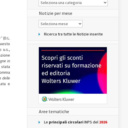
Le
Notizie
del
sito
Notizie per mese
Notizie
per
mese
Ricerca tra tutte le Notizie inserite
à”
(D.L.
questo
 u.s.,
azione
gne in
è stata
, comma
a delle
cata e
Aree tematiche
Le
principali circolari
INPS del
2026