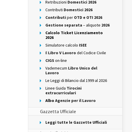
Retribuzioni
Domestici 2026
Contributi
Domestici 2026
Contributi
per
OTD e OTI 2026
Gestione separata
– aliquote
2026
Calcolo Ticket Licenziamento
2026
Simulatore calcolo
ISEE
Il
Libro V Lavoro
del Codice Civile
CIGS
on-line
Vademecum
Libro Unico del
Lavoro
Le Leggi di Bilancio dal 1999 al 2026
Linee Guida
Tirocini
extracurriculari
Albo
Agenzie per il Lavoro
Gazzetta Ufficiale
Leggi tutte le Gazzette Ufficiali