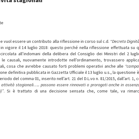
te
e vuol essere un contributo alla riflessione in corso sul c.d.
“Decreto Dignit
in vigore il 14 luglio 2018: questo perché nella riflessione effettuata su 
ircolata all’indomani della delibera del Consiglio dei Ministri del 2 luglio
le causali, nuovamente introdotte nell’ordinamento, trovassero applic
nali, cosa che avrebbe causato forti problemi operativi anche alle
“campa
one definitiva pubblicata in Gazzetta Ufficiale il 13 luglio u.s., la questione 
periodo del comma 01, inserito nell’art. 21 del D.L.vo n. 81/2015, dall’art. 1
r attività stagionali….. possono essere rinnovati o prorogati anche in assenz
)”
. Si è trattato di una decisione sensata che, come tale, va rimar