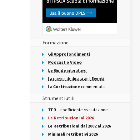
Formazione
Gli
Approfondimenti
Podcast
e
Video
Le Guide
interattive
La pagina dedicata agli
Eventi
La
Costituzione
commentata
Strumenti utili
TFR
– coefficiente rivalutazione
Le Retribuzioni al 2026
Le
Retribuzioni dal 2002 al 2026
Minimali retributivi 2026