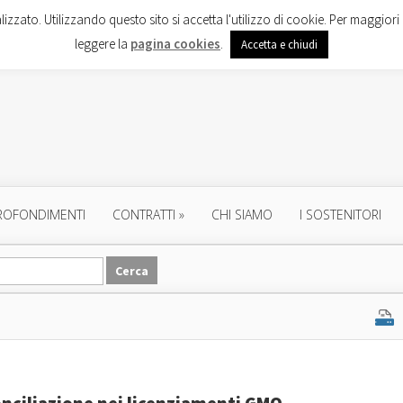
lizzato. Utilizzando questo sito si accetta l'utilizzo di cookie. Per maggiori 
leggere la
pagina cookies
.
Accetta e chiudi
ROFONDIMENTI
CONTRATTI
»
CHI SIAMO
I SOSTENITORI
conciliazione nei licenziamenti GMO