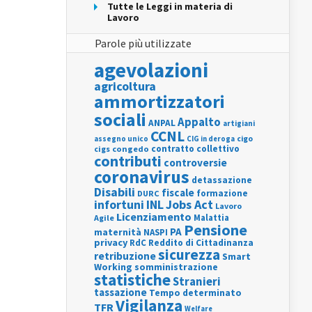
Tutte le Leggi in materia di
Lavoro
Parole più utilizzate
agevolazioni
agricoltura
ammortizzatori
sociali
Appalto
ANPAL
artigiani
CCNL
assegno unico
cigo
CIG in deroga
contratto collettivo
cigs
congedo
contributi
controversie
coronavirus
detassazione
Disabili
fiscale
formazione
DURC
INL
Jobs Act
infortuni
Lavoro
Licenziamento
Agile
Malattia
Pensione
PA
maternità
NASPI
privacy
RdC
Reddito di Cittadinanza
sicurezza
retribuzione
Smart
Working
somministrazione
statistiche
Stranieri
tassazione
Tempo determinato
Vigilanza
TFR
Welfare