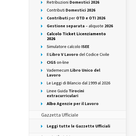
Retribuzioni
Domestici 2026
Contributi
Domestici 2026
Contributi
per
OTD e OTI 2026
Gestione separata
– aliquote
2026
Calcolo Ticket Licenziamento
2026
Simulatore calcolo
ISEE
Il
Libro V Lavoro
del Codice Civile
CIGS
on-line
Vademecum
Libro Unico del
Lavoro
Le Leggi di Bilancio dal 1999 al 2026
Linee Guida
Tirocini
extracurriculari
Albo
Agenzie per il Lavoro
Gazzetta Ufficiale
Leggi tutte le Gazzette Ufficiali