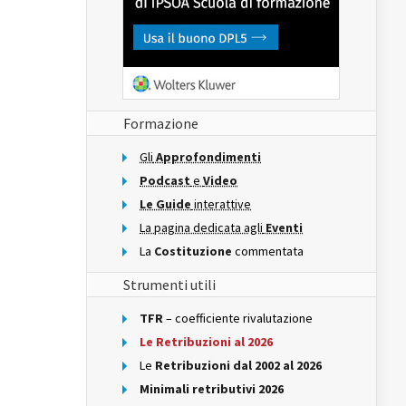
Formazione
Gli
Approfondimenti
Podcast
e
Video
Le Guide
interattive
La pagina dedicata agli
Eventi
La
Costituzione
commentata
Strumenti utili
TFR
– coefficiente rivalutazione
Le Retribuzioni al 2026
Le
Retribuzioni dal 2002 al 2026
Minimali retributivi 2026