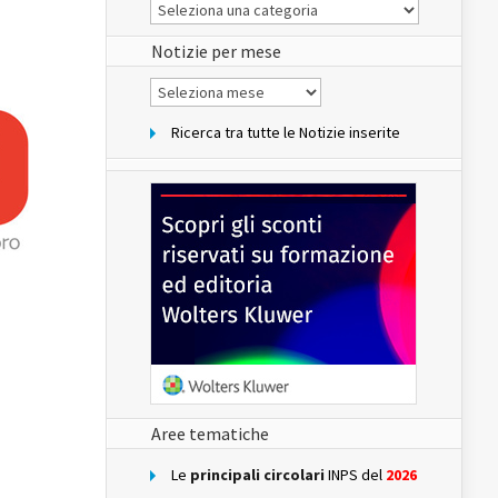
Le
Notizie
del
sito
Notizie per mese
Notizie
per
mese
Ricerca tra tutte le Notizie inserite
Aree tematiche
Le
principali circolari
INPS del
2026