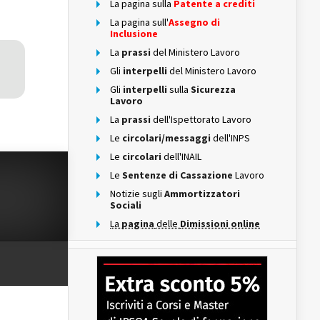
La pagina sulla
Patente a crediti
La pagina sull'
Assegno di
Inclusione
La
prassi
del Ministero Lavoro
Gli
interpelli
del Ministero Lavoro
Gli
interpelli
sulla
Sicurezza
Lavoro
La
prassi
dell'Ispettorato Lavoro
Le
circolari/messaggi
dell'INPS
Le
circolari
dell'INAIL
Le
Sentenze di Cassazione
Lavoro
Notizie sugli
Ammortizzatori
Sociali
La
pagina
delle
Dimissioni online