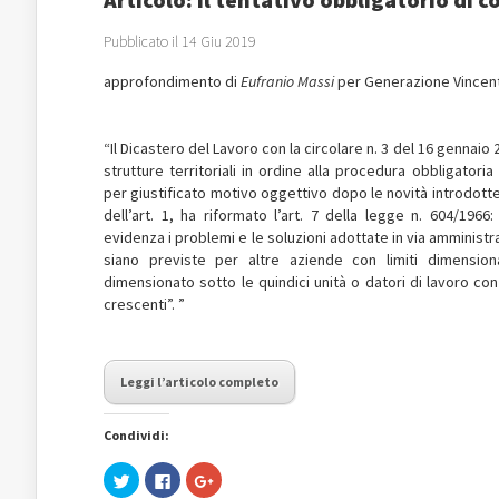
Pubblicato il 14 Giu 2019
approfondimento di
Eufranio Massi
per Generazione Vince
“Il Dicastero del Lavoro con la circolare n. 3 del 16 gennaio 
strutture territoriali in ordine alla procedura obbligatori
per giustificato motivo oggettivo dopo le novità introdott
dell’art. 1, ha riformato l’art. 7 della legge n. 604/1966
evidenza i problemi e le soluzioni adottate in via amminist
siano previste per altre aziende con limiti dimensio
dimensionato sotto le quindici unità o datori di lavoro con
crescenti”. ”
Leggi l’articolo completo
Condividi:
Fai
Fai
Fai
clic
clic
clic