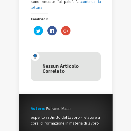
sono rimaste “al palo”. ”…
continua la
lettura
Condividi:
Fai
Fai
Fai
clic
clic
clic
qui
per
qui
per
condividere
per
condividere
su
condividere
su
Facebook
su
Twitter
(Si
Google+
(Si
apre
(Si
apre
in
apre
in
una
in
una
nuova
una
Nessun Articolo
nuova
finestra)
nuova
Correlato
finestra)
finestra)
Autore:
Eufranio Massi
esperto in Diritto del Lavoro - relatore a
corsi di formazione in materia di lavoro