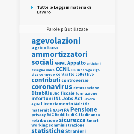
Tutte le Leggi in materia di
Lavoro
Parole più utilizzate
agevolazioni
agricoltura
ammortizzatori
sociali
Appalto
ANPAL
artigiani
CCNL
assegno unico
cigo
CIG in deroga
contratto collettivo
cigs
congedo
contributi
controversie
coronavirus
detassazione
Disabili
fiscale
formazione
DURC
INL
Jobs Act
infortuni
Lavoro
Licenziamento
Agile
Malattia
Pensione
PA
maternità
NASPI
privacy
RdC
Reddito di Cittadinanza
sicurezza
retribuzione
Smart
Working
somministrazione
statistiche
Stranieri