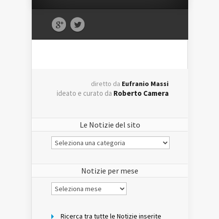
diretto da
Eufranio Massi
ideato e curato da
Roberto Camera
Le Notizie del sito
Le
Notizie
del
sito
Notizie per mese
Notizie
per
mese
Ricerca tra tutte le Notizie inserite