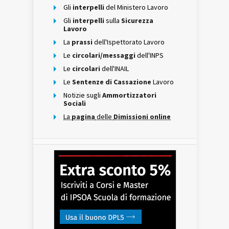
Gli
interpelli
del Ministero Lavoro
Gli
interpelli
sulla
Sicurezza
Lavoro
La
prassi
dell'Ispettorato Lavoro
Le
circolari/messaggi
dell'INPS
Le
circolari
dell'INAIL
Le
Sentenze di Cassazione
Lavoro
Notizie sugli
Ammortizzatori
Sociali
La
pagina
delle
Dimissioni online