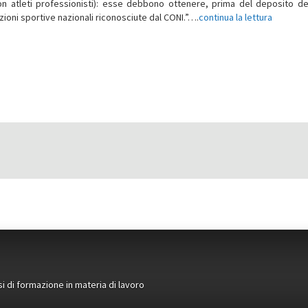
on atleti professionisti): esse debbono ottenere, prima del deposito del
razioni sportive nazionali riconosciute dal CONI.”….
continua la lettura
si di formazione in materia di lavoro