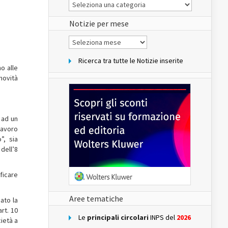
Le
Notizie
del
sito
Notizie per mese
Notizie
per
mese
Ricerca tra tutte le Notizie inserite
o alle
novità
 ad un
lavoro
”, sia
dell’8
ificare
Aree tematiche
gato la
art. 10
Le
principali circolari
INPS del
2026
cietà a