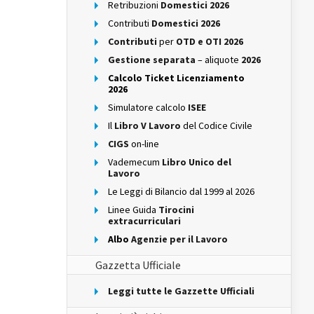
Retribuzioni
Domestici 2026
Contributi
Domestici 2026
Contributi
per
OTD e OTI 2026
Gestione separata
– aliquote
2026
Calcolo Ticket Licenziamento
2026
Simulatore calcolo
ISEE
Il
Libro V Lavoro
del Codice Civile
CIGS
on-line
Vademecum
Libro Unico del
Lavoro
Le Leggi di Bilancio dal 1999 al 2026
Linee Guida
Tirocini
extracurriculari
Albo
Agenzie per il Lavoro
Gazzetta Ufficiale
Leggi tutte le Gazzette Ufficiali