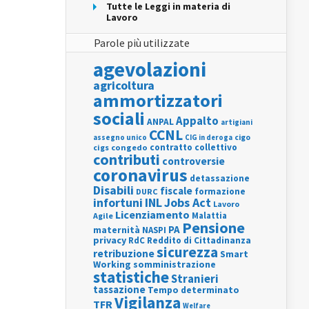
Tutte le Leggi in materia di
Lavoro
Parole più utilizzate
agevolazioni
agricoltura
ammortizzatori
sociali
Appalto
ANPAL
artigiani
CCNL
assegno unico
cigo
CIG in deroga
contratto collettivo
cigs
congedo
contributi
controversie
coronavirus
detassazione
Disabili
fiscale
formazione
DURC
INL
Jobs Act
infortuni
Lavoro
Licenziamento
Agile
Malattia
Pensione
PA
maternità
NASPI
privacy
RdC
Reddito di Cittadinanza
sicurezza
retribuzione
Smart
Working
somministrazione
statistiche
Stranieri
tassazione
Tempo determinato
Vigilanza
TFR
Welfare