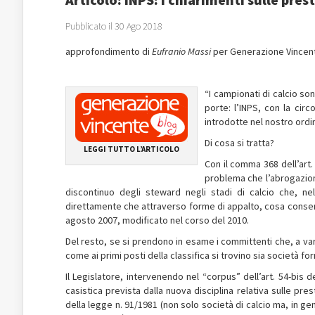
Pubblicato il 30 Ago 2018
approfondimento di
Eufranio Massi
per Generazione Vincen
“I campionati di calcio s
porte: l’INPS, con la circ
introdotte nel nostro ordi
Di cosa si tratta?
LEGGI TUTTO L’ARTICOLO
Con il comma 368 dell’art.
problema che l’abrogazione
discontinuo degli steward negli stadi di calcio che, ne
direttamente che attraverso forme di appalto, cosa consentit
agosto 2007, modificato nel corso del 2010.
Del resto, se si prendono in esame i committenti che, a vario
come ai primi posti della classifica si trovino sia società for
Il Legislatore, intervenendo nel “corpus” dell’art. 54-bis de
casistica prevista dalla nuova disciplina relativa sulle pres
della legge n. 91/1981 (non solo società di calcio ma, in gen