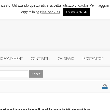
lizzato. Utilizzando questo sito si accetta l'utilizzo di cookie. Per maggiori 
leggere la
pagina cookies
.
Accetta e chiudi
ROFONDIMENTI
CONTRATTI
»
CHI SIAMO
I SOSTENITORI
tazioni occasionali nelle società sportive