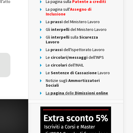
l’atto
La pagina sulla
Patente a crediti
La pagina sull'
Assegno di
Inclusione
La
prassi
del Ministero Lavoro
Gli
interpelli
del Ministero Lavoro
Gli
interpelli
sulla
Sicurezza
Lavoro
La
prassi
dell'Ispettorato Lavoro
Le
circolari/messaggi
dell'INPS
Le
circolari
dell'INAIL
Le
Sentenze di Cassazione
Lavoro
Notizie sugli
Ammortizzatori
Sociali
La
pagina
delle
Dimissioni online