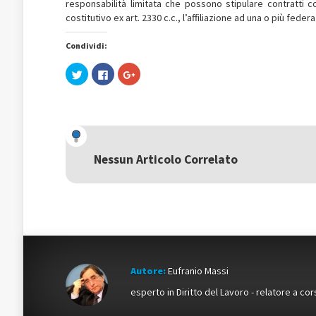
responsabilità limitata che possono stipulare contratti c
costitutivo ex art. 2330 c.c., l’affiliazione ad una o più fede
Condividi:
Fai
Fai
Fai
clic
clic
clic
qui
per
qui
per
condividere
per
condividere
su
condividere
su
Facebook
su
Twitter
(Si
Google+
(Si
apre
(Si
apre
in
apre
in
una
in
una
nuova
una
Nessun Articolo Correlato
nuova
finestra)
nuova
finestra)
finestra)
Autore:
Eufranio Massi
esperto in Diritto del Lavoro - relatore a cor