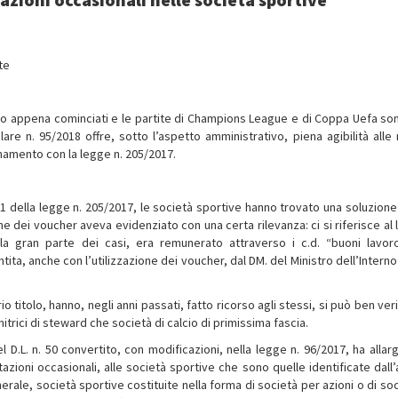
te
ono appena cominciati e le partite di Champions League e di Coppa Uefa son
olare n. 95/2018 offre, sotto l’aspetto amministrativo, piena agibilità alle 
namento con la legge n. 205/2017.
 1 della legge n. 205/2017, le società sportive hanno trovato una soluzione
 dei voucher aveva evidenziato con una certa rilevanza: ci si riferisce al 
lla gran parte dei casi, era remunerato attraverso i c.d. “buoni lavoro
a, anche con l’utilizzazione dei voucher, dal DM. del Ministro dell’Interno 
 titolo, hanno, negli anni passati, fatto ricorso agli stessi, si può ben ver
nitrici di steward che società di calcio di primissima fascia.
l D.L. n. 50 convertito, con modificazioni, nella legge n. 96/2017, ha allar
tazioni occasionali, alle società sportive che sono quelle identificate dall’
erale, società sportive costituite nella forma di società per azioni o di so