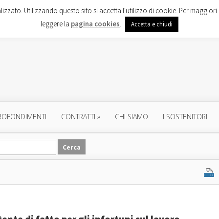
lizzato. Utilizzando questo sito si accetta l'utilizzo di cookie. Per maggiori 
leggere la
pagina cookies
.
Accetta e chiudi
ROFONDIMENTI
CONTRATTI
»
CHI SIAMO
I SOSTENITORI
ente di fatto per gli infortuni sul lavoro