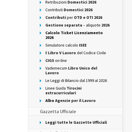
Retribuzioni
Domestici 2026
Contributi
Domestici 2026
Contributi
per
OTD e OTI 2026
Gestione separata
– aliquote
2026
Calcolo Ticket Licenziamento
2026
Simulatore calcolo
ISEE
Il
Libro V Lavoro
del Codice Civile
CIGS
on-line
Vademecum
Libro Unico del
Lavoro
Le Leggi di Bilancio dal 1999 al 2026
Linee Guida
Tirocini
extracurriculari
Albo
Agenzie per il Lavoro
Gazzetta Ufficiale
Leggi tutte le Gazzette Ufficiali