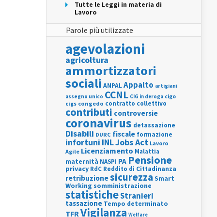
Tutte le Leggi in materia di
Lavoro
Parole più utilizzate
agevolazioni
agricoltura
ammortizzatori
sociali
Appalto
ANPAL
artigiani
CCNL
assegno unico
cigo
CIG in deroga
contratto collettivo
cigs
congedo
contributi
controversie
coronavirus
detassazione
Disabili
fiscale
formazione
DURC
INL
Jobs Act
infortuni
Lavoro
Licenziamento
Agile
Malattia
Pensione
PA
maternità
NASPI
privacy
RdC
Reddito di Cittadinanza
sicurezza
retribuzione
Smart
Working
somministrazione
statistiche
Stranieri
tassazione
Tempo determinato
Vigilanza
TFR
Welfare