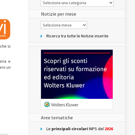
Le
Notizie
del
sito
Notizie per mese
Notizie
per
mese
Ricerca tra tutte le Notizie inserite
 che si
eria e
sere un
Aree tematiche
Le
principali circolari
INPS del
2026