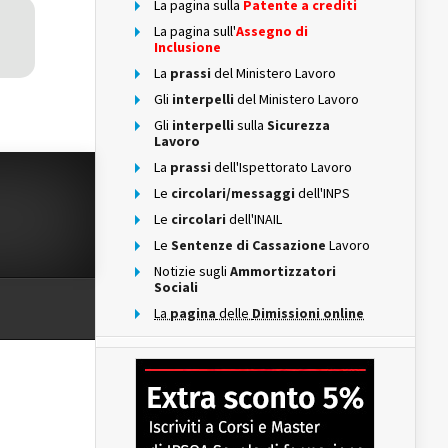
La pagina sulla
Patente a crediti
La pagina sull'
Assegno di
Inclusione
La
prassi
del Ministero Lavoro
Gli
interpelli
del Ministero Lavoro
Gli
interpelli
sulla
Sicurezza
Lavoro
La
prassi
dell'Ispettorato Lavoro
Le
circolari/messaggi
dell'INPS
Le
circolari
dell'INAIL
Le
Sentenze di Cassazione
Lavoro
Notizie sugli
Ammortizzatori
Sociali
La
pagina
delle
Dimissioni online