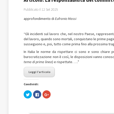
Pubblicato il 12 Set 2025
approfondimento di
Eufranio Massi
“Gli incidenti sul lavoro che, nel nostro Paese, rappres
del lavoro, quando sono mortali, conquistano le prime pagine
susseguono e, poi, tutto come prima fino alla prossima tra
In Italia le norme da rispettare ci sono e sono chiare p
burocratizzazione: non è così, le disposizioni vanno conosc
tema di prima linea
) e rispettate. ….”
Leggi l’articolo
Condividi:
Fai
Fai
Fai
clic
clic
clic
qui
per
qui
per
condividere
per
condividere
su
condividere
su
Facebook
su
Twitter
(Si
Google+