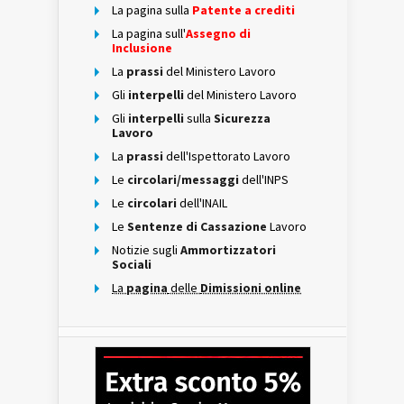
La pagina sulla
Patente a crediti
La pagina sull'
Assegno di
Inclusione
La
prassi
del Ministero Lavoro
Gli
interpelli
del Ministero Lavoro
Gli
interpelli
sulla
Sicurezza
Lavoro
La
prassi
dell'Ispettorato Lavoro
Le
circolari/messaggi
dell'INPS
Le
circolari
dell'INAIL
Le
Sentenze di Cassazione
Lavoro
Notizie sugli
Ammortizzatori
Sociali
La
pagina
delle
Dimissioni online