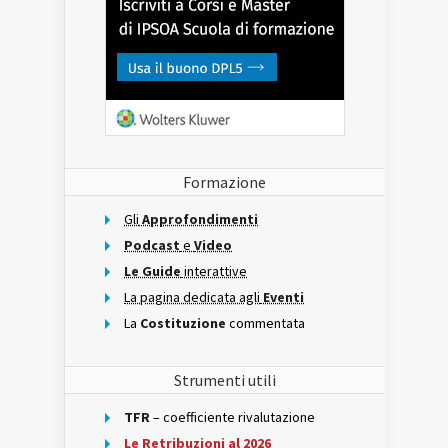
Formazione
Gli
Approfondimenti
Podcast
e
Video
Le Guide
interattive
La pagina dedicata agli
Eventi
La
Costituzione
commentata
Strumenti utili
TFR
– coefficiente rivalutazione
Le Retribuzioni al 2026