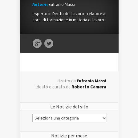
Autore:
Eufranio Massi
esperto in Diritto del Lavoro - relatore a
corsi di formazione in materia di lavoro
diretto da
Eufranio Massi
ideato e curato da
Roberto Camera
Le Notizie del sito
Le
Notizie
del
sito
Notizie per mese