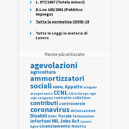
L. 977/1967 (Tutela minori)
D.L.vo 165/2001 (Pubblico
Impiego)
Tutta la normativa COVID-19
Tutte le Leggi in materia di
Lavoro
Parole più utilizzate
agevolazioni
agricoltura
ammortizzatori
sociali
Appalto
ANPAL
artigiani
CCNL
assegno unico
cigo
CIG in deroga
contratto collettivo
cigs
congedo
contributi
controversie
coronavirus
detassazione
Disabili
fiscale
formazione
DURC
INL
Jobs Act
infortuni
Lavoro
Licenziamento
Agile
Malattia