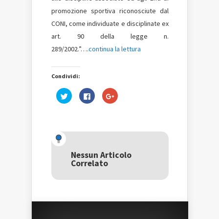
promozione sportiva riconosciute dal
CONI, come individuate e disciplinate ex
art. 90 della legge n.
289/2002.
”….
continua la lettura
Condividi:
Fai
Fai
Fai
clic
clic
clic
qui
per
qui
per
condividere
per
condividere
su
condividere
su
Facebook
su
Twitter
(Si
Google+
(Si
apre
(Si
apre
in
apre
in
una
in
una
nuova
una
Nessun Articolo
nuova
finestra)
nuova
Correlato
finestra)
finestra)