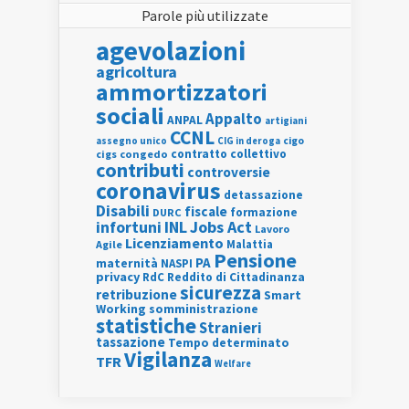
Parole più utilizzate
agevolazioni
agricoltura
ammortizzatori
sociali
Appalto
ANPAL
artigiani
CCNL
assegno unico
cigo
CIG in deroga
contratto collettivo
cigs
congedo
contributi
controversie
coronavirus
detassazione
Disabili
fiscale
formazione
DURC
INL
Jobs Act
infortuni
Lavoro
Licenziamento
Agile
Malattia
Pensione
PA
maternità
NASPI
privacy
RdC
Reddito di Cittadinanza
sicurezza
retribuzione
Smart
Working
somministrazione
statistiche
Stranieri
tassazione
Tempo determinato
Vigilanza
TFR
Welfare