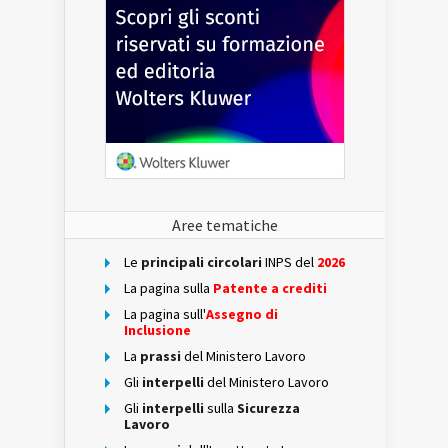
Aree tematiche
Le
principali circolari
INPS del
2026
La pagina sulla
Patente a crediti
La pagina sull'
Assegno di
Inclusione
La
prassi
del Ministero Lavoro
Gli
interpelli
del Ministero Lavoro
Gli
interpelli
sulla
Sicurezza
Lavoro