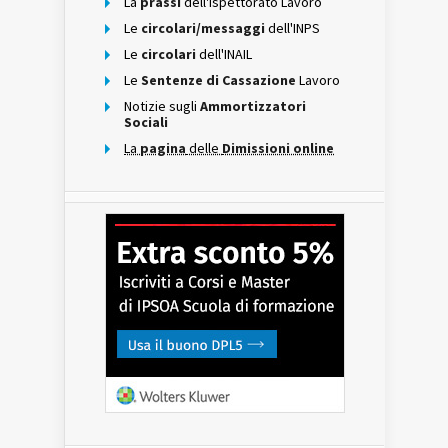
La
prassi
dell'Ispettorato Lavoro
Le
circolari/messaggi
dell'INPS
Le
circolari
dell'INAIL
Le
Sentenze di Cassazione
Lavoro
Notizie sugli
Ammortizzatori
Sociali
La
pagina
delle
Dimissioni online