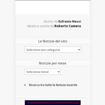
diretto da
Eufranio Massi
ideato e curato da
Roberto Camera
Le Notizie del sito
Le
Notizie
del
sito
Notizie per mese
Notizie
per
mese
Ricerca tra tutte le Notizie inserite