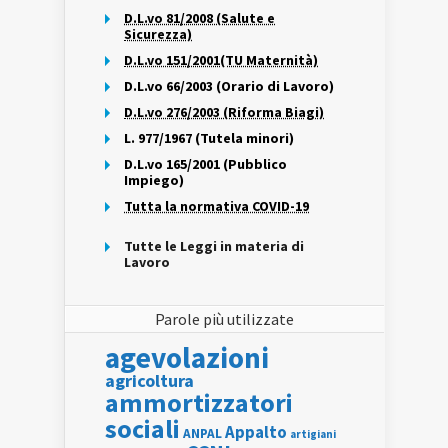
D.L.vo 81/2008 (Salute e
Sicurezza)
D.L.vo 151/2001(TU Maternità)
D.L.vo 66/2003 (Orario di Lavoro)
D.L.vo 276/2003 (Riforma Biagi)
L. 977/1967 (Tutela minori)
D.L.vo 165/2001 (Pubblico
Impiego)
Tutta la normativa COVID-19
Tutte le Leggi in materia di
Lavoro
Parole più utilizzate
agevolazioni
agricoltura
ammortizzatori
sociali
Appalto
ANPAL
artigiani