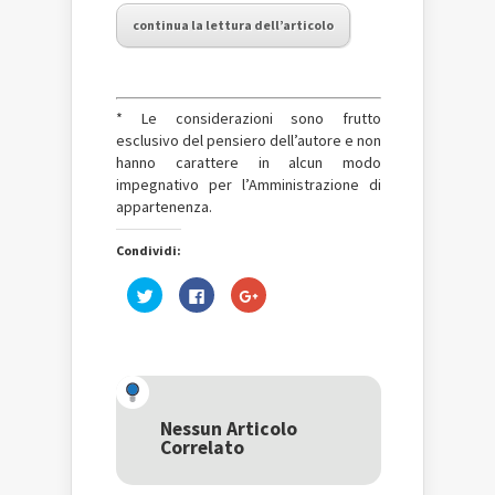
continua la lettura dell’articolo
* Le considerazioni sono frutto
esclusivo del pensiero dell’autore e non
hanno carattere in alcun modo
impegnativo per l’Amministrazione di
appartenenza.
Condividi:
Fai
Fai
Fai
clic
clic
clic
qui
per
qui
per
condividere
per
condividere
su
condividere
su
Facebook
su
Twitter
(Si
Google+
(Si
apre
(Si
apre
in
apre
in
una
in
una
nuova
una
Nessun Articolo
nuova
finestra)
nuova
Correlato
finestra)
finestra)