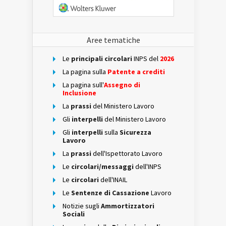
Aree tematiche
Le
principali circolari
INPS del
2026
La pagina sulla
Patente a crediti
La pagina sull'
Assegno di
Inclusione
La
prassi
del Ministero Lavoro
Gli
interpelli
del Ministero Lavoro
Gli
interpelli
sulla
Sicurezza
Lavoro
La
prassi
dell'Ispettorato Lavoro
Le
circolari/messaggi
dell'INPS
Le
circolari
dell'INAIL
Le
Sentenze di Cassazione
Lavoro
Notizie sugli
Ammortizzatori
Sociali