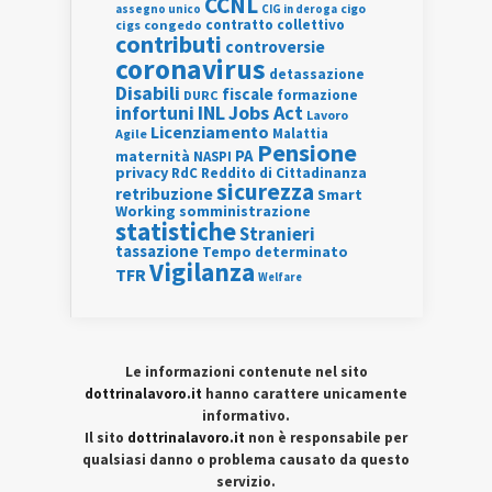
CCNL
assegno unico
cigo
CIG in deroga
contratto collettivo
cigs
congedo
contributi
controversie
coronavirus
detassazione
Disabili
fiscale
formazione
DURC
INL
Jobs Act
infortuni
Lavoro
Licenziamento
Agile
Malattia
Pensione
PA
maternità
NASPI
privacy
RdC
Reddito di Cittadinanza
sicurezza
retribuzione
Smart
Working
somministrazione
statistiche
Stranieri
tassazione
Tempo determinato
Vigilanza
TFR
Welfare
Le informazioni contenute nel sito
dottrinalavoro.it
hanno carattere unicamente
informativo.
Il sito
dottrinalavoro.it
non è responsabile per
qualsiasi danno o problema causato da questo
servizio.