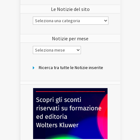
Le Notizie del sito
Le
Notizie
del
sito
Notizie per mese
Notizie
per
mese
Ricerca tra tutte le Notizie inserite