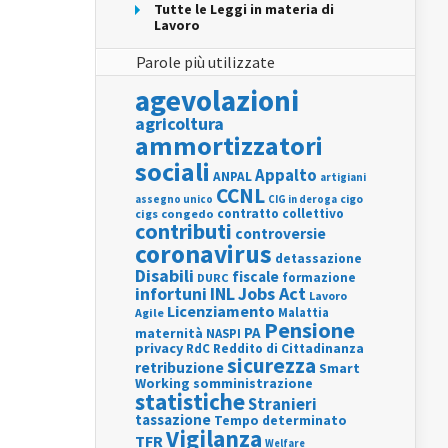
Tutte le Leggi in materia di
Lavoro
Parole più utilizzate
agevolazioni
agricoltura
ammortizzatori
sociali
Appalto
ANPAL
artigiani
CCNL
assegno unico
cigo
CIG in deroga
contratto collettivo
cigs
congedo
contributi
controversie
coronavirus
detassazione
Disabili
fiscale
formazione
DURC
INL
Jobs Act
infortuni
Lavoro
Licenziamento
Agile
Malattia
Pensione
PA
maternità
NASPI
privacy
RdC
Reddito di Cittadinanza
sicurezza
retribuzione
Smart
Working
somministrazione
statistiche
Stranieri
tassazione
Tempo determinato
Vigilanza
TFR
Welfare