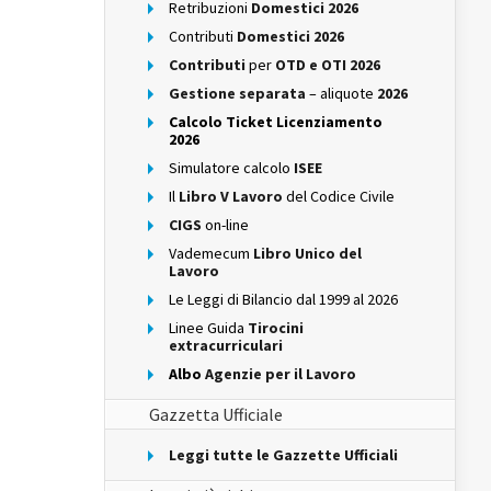
Retribuzioni
Domestici 2026
Contributi
Domestici 2026
Contributi
per
OTD e OTI 2026
Gestione separata
– aliquote
2026
Calcolo Ticket Licenziamento
2026
Simulatore calcolo
ISEE
Il
Libro V Lavoro
del Codice Civile
CIGS
on-line
Vademecum
Libro Unico del
Lavoro
Le Leggi di Bilancio dal 1999 al 2026
Linee Guida
Tirocini
extracurriculari
Albo
Agenzie per il Lavoro
Gazzetta Ufficiale
Leggi tutte le Gazzette Ufficiali