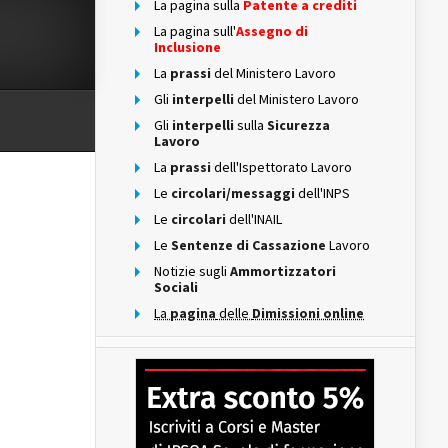
La pagina sulla
Patente a crediti
La pagina sull'
Assegno di
Inclusione
La
prassi
del Ministero Lavoro
Gli
interpelli
del Ministero Lavoro
Gli
interpelli
sulla
Sicurezza
Lavoro
La
prassi
dell'Ispettorato Lavoro
Le
circolari/messaggi
dell'INPS
Le
circolari
dell'INAIL
Le
Sentenze di Cassazione
Lavoro
Notizie sugli
Ammortizzatori
Sociali
La
pagina
delle
Dimissioni online