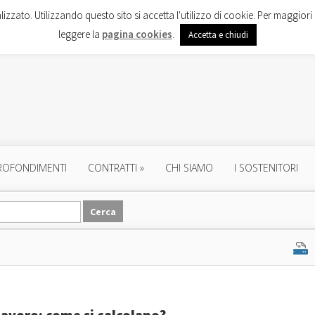
lizzato. Utilizzando questo sito si accetta l'utilizzo di cookie. Per maggiori 
leggere la
pagina cookies
.
Accetta e chiudi
ROFONDIMENTI
CONTRATTI
»
CHI SIAMO
I SOSTENITORI
 lavoro: come si calcolano?