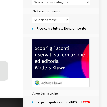
Le
Notizie
del
sito
Notizie per mese
Notizie
per
mese
Ricerca tra tutte le Notizie inserite
Aree tematiche
Le
principali circolari
INPS del
2026