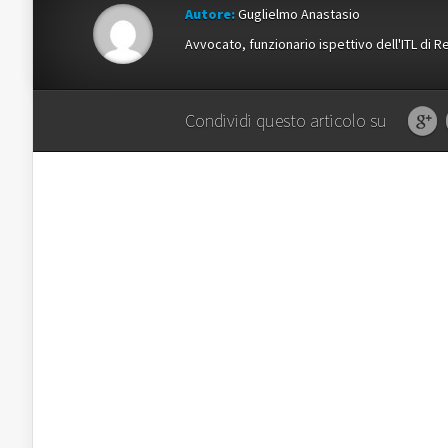
Autore:
Guglielmo Anastasio
Avvocato, funzionario ispettivo dell'ITL di 
Condividi questo articolo su