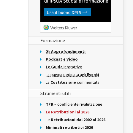
Formazione
Gli
Approfondimenti
Podcast
e
Video
Le Guide
interattive
La pagina dedicata agli
Eventi
La
Costituzione
commentata
Strumenti utili
TFR
– coefficiente rivalutazione
Le Retribuzioni al 2026
Le
Retribuzioni dal 2002 al 2026
Minimali retributivi 2026