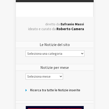
diretto da
Eufranio Massi
ideato e curato da
Roberto Camera
Le Notizie del sito
Le
Notizie
del
sito
Notizie per mese
Notizie
per
mese
Ricerca tra tutte le Notizie inserite