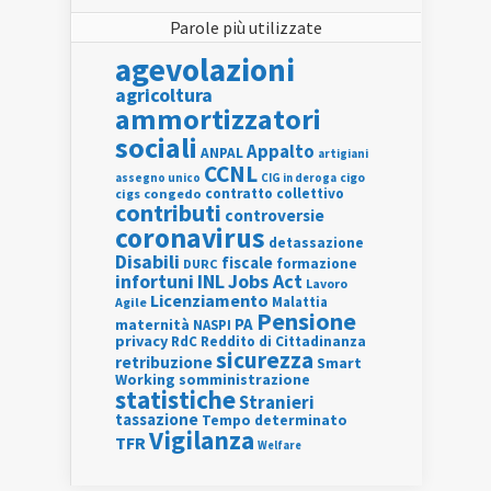
Parole più utilizzate
agevolazioni
agricoltura
ammortizzatori
sociali
Appalto
ANPAL
artigiani
CCNL
assegno unico
cigo
CIG in deroga
contratto collettivo
cigs
congedo
contributi
controversie
coronavirus
detassazione
Disabili
fiscale
formazione
DURC
INL
Jobs Act
infortuni
Lavoro
Licenziamento
Agile
Malattia
Pensione
PA
maternità
NASPI
privacy
RdC
Reddito di Cittadinanza
sicurezza
retribuzione
Smart
Working
somministrazione
statistiche
Stranieri
tassazione
Tempo determinato
Vigilanza
TFR
Welfare