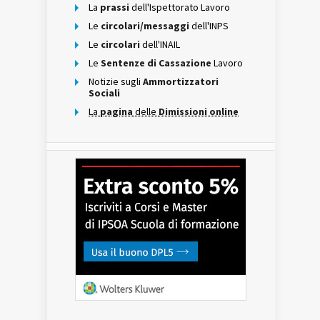
La
prassi
dell'Ispettorato Lavoro
Le
circolari/messaggi
dell'INPS
Le
circolari
dell'INAIL
Le
Sentenze di Cassazione
Lavoro
Notizie sugli
Ammortizzatori
Sociali
La
pagina
delle
Dimissioni online