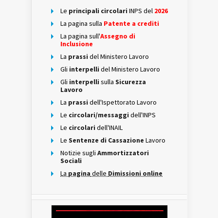
Le
principali circolari
INPS del
2026
La pagina sulla
Patente a crediti
La pagina sull'
Assegno di
Inclusione
La
prassi
del Ministero Lavoro
Gli
interpelli
del Ministero Lavoro
Gli
interpelli
sulla
Sicurezza
Lavoro
La
prassi
dell'Ispettorato Lavoro
Le
circolari/messaggi
dell'INPS
Le
circolari
dell'INAIL
Le
Sentenze di Cassazione
Lavoro
Notizie sugli
Ammortizzatori
Sociali
La
pagina
delle
Dimissioni online