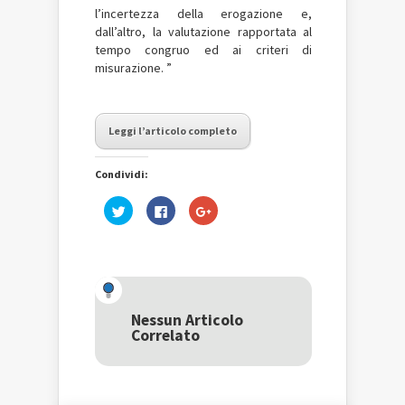
l’incertezza della erogazione e,
dall’altro, la valutazione rapportata al
tempo congruo ed ai criteri di
misurazione. ”
Leggi l’articolo completo
Condividi:
Fai
Fai
Fai
clic
clic
clic
qui
per
qui
per
condividere
per
condividere
su
condividere
su
Facebook
su
Twitter
(Si
Google+
(Si
apre
(Si
apre
in
apre
in
una
in
una
nuova
una
Nessun Articolo
nuova
finestra)
nuova
Correlato
finestra)
finestra)