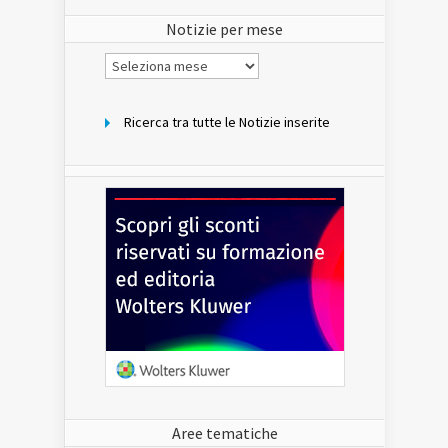
sito
Notizie per mese
Notizie
per
mese
Ricerca tra tutte le Notizie inserite
Aree tematiche