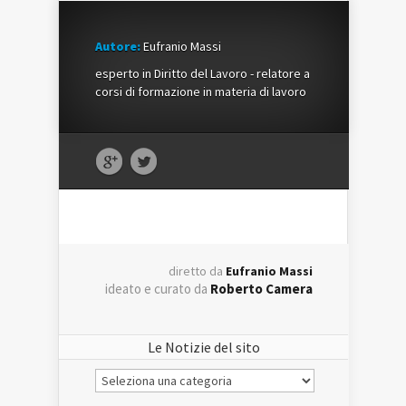
Autore:
Eufranio Massi
esperto in Diritto del Lavoro - relatore a
corsi di formazione in materia di lavoro
diretto da
Eufranio Massi
ideato e curato da
Roberto Camera
Le Notizie del sito
Le
Notizie
del