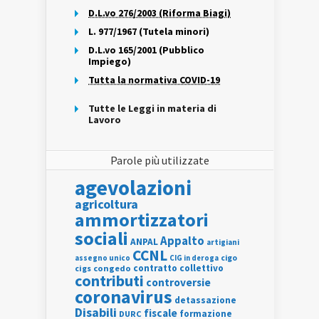
D.L.vo 276/2003 (Riforma Biagi)
L. 977/1967 (Tutela minori)
D.L.vo 165/2001 (Pubblico
Impiego)
Tutta la normativa COVID-19
Tutte le Leggi in materia di
Lavoro
Parole più utilizzate
agevolazioni
agricoltura
ammortizzatori
sociali
Appalto
ANPAL
artigiani
CCNL
assegno unico
cigo
CIG in deroga
contratto collettivo
cigs
congedo
contributi
controversie
coronavirus
detassazione
Disabili
fiscale
formazione
DURC