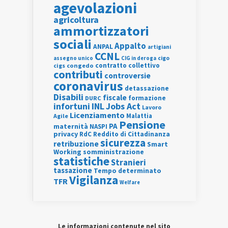
agevolazioni
agricoltura
ammortizzatori
sociali
Appalto
ANPAL
artigiani
CCNL
assegno unico
cigo
CIG in deroga
contratto collettivo
cigs
congedo
contributi
controversie
coronavirus
detassazione
Disabili
fiscale
formazione
DURC
INL
Jobs Act
infortuni
Lavoro
Licenziamento
Agile
Malattia
Pensione
PA
maternità
NASPI
privacy
RdC
Reddito di Cittadinanza
sicurezza
retribuzione
Smart
Working
somministrazione
statistiche
Stranieri
tassazione
Tempo determinato
Vigilanza
TFR
Welfare
Le informazioni contenute nel sito