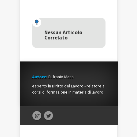
qui
per
qui
per
condividere
per
condividere
su
condividere
su
Facebook
su
Twitter
(Si
Google+
(Si
apre
(Si
apre
in
apre
in
una
in
una
nuova
una
Nessun Articolo
nuova
finestra)
nuova
Correlato
finestra)
finestra)
Autore:
Eufranio Massi
esperto in Diritto del Lavoro - relatore a
corsi di formazione in materia di lavoro