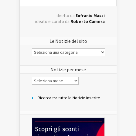
diretto da
Eufranio Massi
ideato e curato da
Roberto Camera
Le Notizie del sito
Le
Notizie
del
sito
Notizie per mese
Notizie
per
mese
Ricerca tra tutte le Notizie inserite