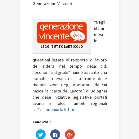
Generazione Vincente
“Negli
ultimi
mesi
le
LEGGI TUTTO L’ARTICOLO
questioni legate al rapporto di lavoro
dei riders nel tempo della c.d.
“economia digitale” hanno assunto una
specifica rilevanza sia a fronte delle
rivendicazioni degli operatori (da cui
nasce la “carta del Lavoro” di Bologna)
che delle iniziative legislative portati
avanti in alcuni ambiti regionali
….”….
continua la lettura
Condividi:
Fai
Fai
Fai
clic
clic
clic