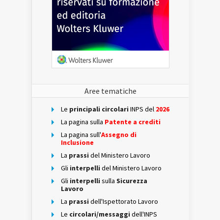
Aree tematiche
Le
principali circolari
INPS del
2026
La pagina sulla
Patente a crediti
La pagina sull'
Assegno di
Inclusione
La
prassi
del Ministero Lavoro
Gli
interpelli
del Ministero Lavoro
Gli
interpelli
sulla
Sicurezza
Lavoro
La
prassi
dell'Ispettorato Lavoro
Le
circolari/messaggi
dell'INPS