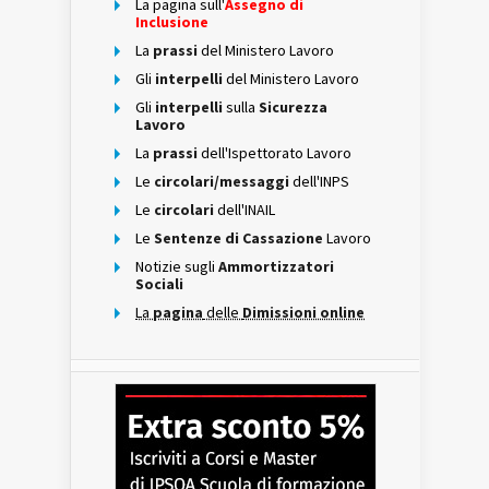
La pagina sull'
Assegno di
Inclusione
La
prassi
del Ministero Lavoro
Gli
interpelli
del Ministero Lavoro
Gli
interpelli
sulla
Sicurezza
Lavoro
La
prassi
dell'Ispettorato Lavoro
Le
circolari/messaggi
dell'INPS
Le
circolari
dell'INAIL
Le
Sentenze di Cassazione
Lavoro
Notizie sugli
Ammortizzatori
Sociali
La
pagina
delle
Dimissioni online