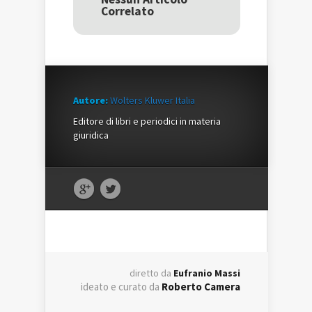
nuova
finestra)
nuova
Correlato
finestra)
finestra)
Autore:
Wolters Kluwer Italia
Editore di libri e periodici in materia
giuridica
diretto da
Eufranio Massi
ideato e curato da
Roberto Camera