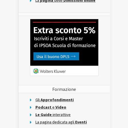
La
pagina
delle
Dimissioni online
Formazione
Gli
Approfondimenti
Podcast
e
Video
Le Guide
interattive
La pagina dedicata agli
Eventi