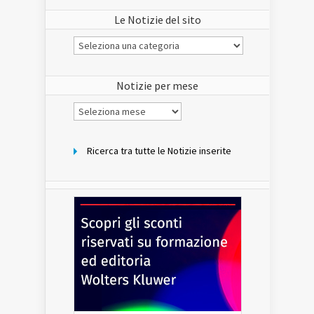
Le Notizie del sito
Le
Notizie
del
sito
Notizie per mese
Notizie
per
mese
Ricerca tra tutte le Notizie inserite