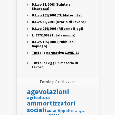
D.L.vo 81/2008 (Salute e
Sicurezza)
D.L.vo 151/2001(TU Maternità)
D.L.vo 66/2003 (Orario di Lavoro)
D.L.vo 276/2003 (Riforma Biagi)
L. 977/1967 (Tutela minori)
D.L.vo 165/2001 (Pubblico
Impiego)
Tutta la normativa COVID-19
Tutte le Leggi in materia di
Lavoro
Parole più utilizzate
agevolazioni
agricoltura
ammortizzatori
sociali
Appalto
ANPAL
artigiani