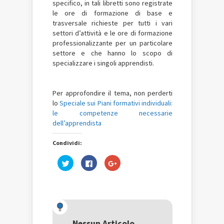
specifico, in tali libretti sono registrate
le ore di formazione di base e
trasversale richieste per tutti i vari
settori d’attività e le ore di formazione
professionalizzante per un particolare
settore e che hanno lo scopo di
specializzare i singoli apprendisti.
Per approfondire il tema, non perderti
lo
Speciale sui Piani formativi individuali:
le competenze necessarie
dell’apprendista
Condividi:
Fai
Fai
Fai
clic
clic
clic
qui
per
qui
per
condividere
per
condividere
su
condividere
su
Facebook
su
Twitter
(Si
Google+
(Si
apre
(Si
apre
in
apre
in
una
in
una
nuova
una
Nessun Articolo