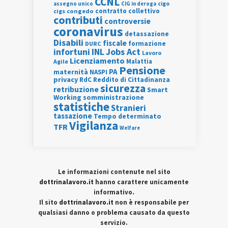
CCNL
assegno unico
cigo
CIG in deroga
contratto collettivo
cigs
congedo
contributi
controversie
coronavirus
detassazione
Disabili
fiscale
formazione
DURC
INL
Jobs Act
infortuni
Lavoro
Licenziamento
Agile
Malattia
Pensione
PA
maternità
NASPI
privacy
RdC
Reddito di Cittadinanza
sicurezza
retribuzione
Smart
Working
somministrazione
statistiche
Stranieri
tassazione
Tempo determinato
Vigilanza
TFR
Welfare
Le informazioni contenute nel sito
dottrinalavoro.it
hanno carattere unicamente
informativo.
Il sito
dottrinalavoro.it
non è responsabile per
qualsiasi danno o problema causato da questo
servizio.