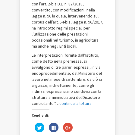
con l’art. 2-bis D.L. n. 87/2018,
convertito, con modificazioni, nella
legge n. 96 la quale, intervenendo sul
corpus dell’art. 54-bis, legge n. 96/2017,
ha introdotto regimi speciali per
l’utilizzazione delle prestazioni
occasionali nel turismo, in agricoltura
ma anche negli Enti locali.
Le interpretazioni fornite dall’Istituto,
come detto nella premessa, si
avvalgono di tre pareri espressi, in via
endoprocedimentale, dal Ministero del
lavoro nel mese di settembre: da ciò si
arguisce, indirettamente, come gli
indirizzi espressi siano condivisi con la
struttura amministrativa del Dicastero
controllante.”…
continua la lettura
Condividi:
Fai
Fai
Fai
clic
clic
clic
qui
per
qui