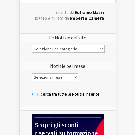
diretto da
Eufranio Massi
ideato e curato da
Roberto Camera
Le Notizie del sito
Le
Notizie
del
sito
Notizie per mese
Notizie
per
mese
Ricerca tra tutte le Notizie inserite