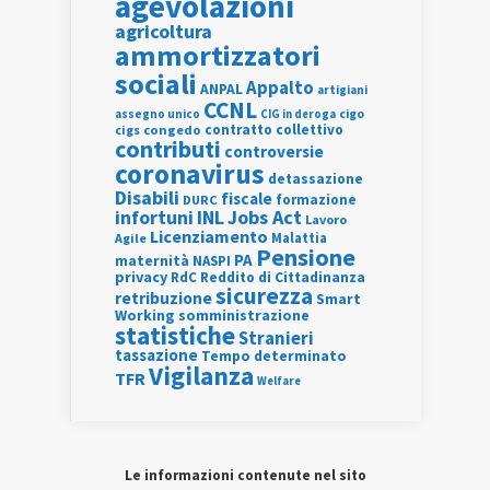
agevolazioni
agricoltura
ammortizzatori
sociali
Appalto
ANPAL
artigiani
CCNL
assegno unico
cigo
CIG in deroga
contratto collettivo
cigs
congedo
contributi
controversie
coronavirus
detassazione
Disabili
fiscale
formazione
DURC
INL
Jobs Act
infortuni
Lavoro
Licenziamento
Agile
Malattia
Pensione
PA
maternità
NASPI
privacy
RdC
Reddito di Cittadinanza
sicurezza
retribuzione
Smart
Working
somministrazione
statistiche
Stranieri
tassazione
Tempo determinato
Vigilanza
TFR
Welfare
Le informazioni contenute nel sito