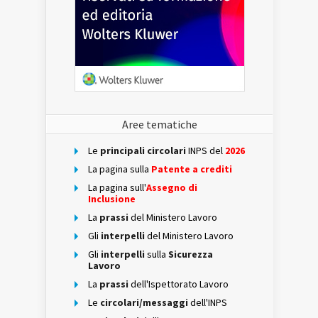
Aree tematiche
Le
principali circolari
INPS del
2026
La pagina sulla
Patente a crediti
La pagina sull'
Assegno di
Inclusione
La
prassi
del Ministero Lavoro
Gli
interpelli
del Ministero Lavoro
Gli
interpelli
sulla
Sicurezza
Lavoro
La
prassi
dell'Ispettorato Lavoro
Le
circolari/messaggi
dell'INPS