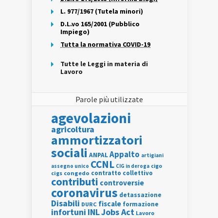
L. 977/1967 (Tutela minori)
D.L.vo 165/2001 (Pubblico
Impiego)
Tutta la normativa COVID-19
Tutte le Leggi in materia di
Lavoro
Parole più utilizzate
agevolazioni
agricoltura
ammortizzatori
sociali
Appalto
ANPAL
artigiani
CCNL
assegno unico
cigo
CIG in deroga
contratto collettivo
cigs
congedo
contributi
controversie
coronavirus
detassazione
Disabili
fiscale
formazione
DURC
INL
Jobs Act
infortuni
Lavoro