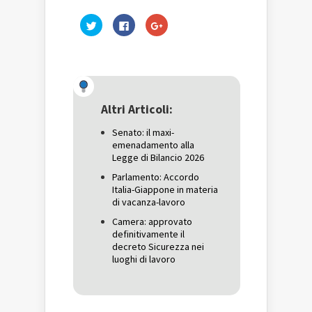
Fai
Fai
Fai
clic
clic
clic
qui
per
qui
per
condividere
per
condividere
su
condividere
su
Facebook
su
Twitter
(Si
Google+
(Si
apre
(Si
apre
in
apre
in
una
in
una
nuova
una
Altri Articoli:
nuova
finestra)
nuova
finestra)
finestra)
Senato: il maxi-
emenadamento alla
Legge di Bilancio 2026
Parlamento: Accordo
Italia-Giappone in materia
di vacanza-lavoro
Camera: approvato
definitivamente il
decreto Sicurezza nei
luoghi di lavoro