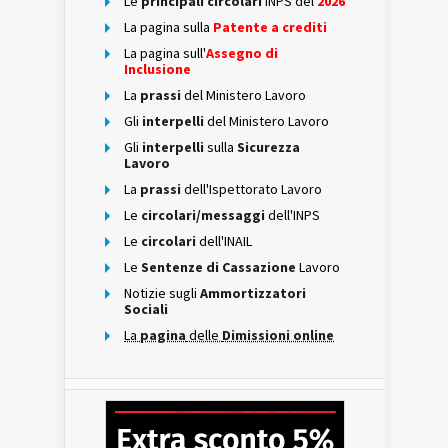
Le
principali circolari
INPS del
2026
La pagina sulla
Patente a crediti
La pagina sull'
Assegno di
Inclusione
La
prassi
del Ministero Lavoro
Gli
interpelli
del Ministero Lavoro
Gli
interpelli
sulla
Sicurezza
Lavoro
La
prassi
dell'Ispettorato Lavoro
Le
circolari/messaggi
dell'INPS
Le
circolari
dell'INAIL
Le
Sentenze di Cassazione
Lavoro
Notizie sugli
Ammortizzatori
Sociali
La
pagina
delle
Dimissioni online