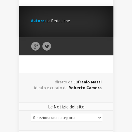
Autore:
La Redazione
diretto da
Eufranio Massi
ideato e curato da
Roberto Camera
Le Notizie del sito
Le
Notizie
del
sito