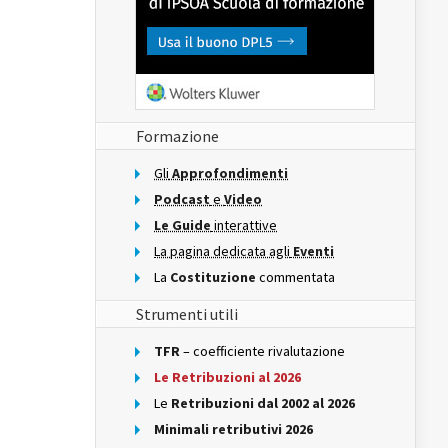
Formazione
Gli
Approfondimenti
Podcast
e
Video
Le Guide
interattive
La pagina dedicata agli
Eventi
La
Costituzione
commentata
Strumenti utili
TFR
– coefficiente rivalutazione
Le Retribuzioni al 2026
Le
Retribuzioni dal 2002 al 2026
Minimali retributivi 2026