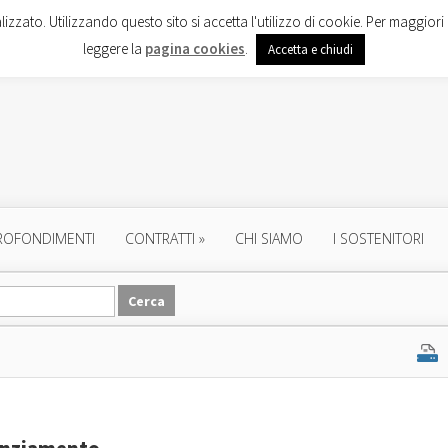
lizzato. Utilizzando questo sito si accetta l'utilizzo di cookie. Per maggiori 
leggere la
pagina cookies
.
Accetta e chiudi
ROFONDIMENTI
CONTRATTI
»
CHI SIAMO
I SOSTENITORI
cenziamento