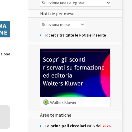
Le
Notizie
del
sito
Notizie per mese
Notizie
per
mese
Ricerca tra tutte le Notizie inserite
azione
Aree tematiche
Le
principali circolari
INPS del
2026