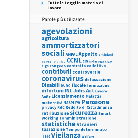
Tutte le Leggi in materia di
Lavoro
Parole più utilizzate
agevolazioni
agricoltura
ammortizzatori
sociali
Appalto
ANPAL
artigiani
CCNL
assegno unico
cigo
CIG in deroga
contratto collettivo
cigs
congedo
contributi
controversie
coronavirus
detassazione
Disabili
fiscale
formazione
DURC
INL
Jobs Act
infortuni
Lavoro
Licenziamento
Agile
Malattia
Pensione
PA
maternità
NASPI
privacy
RdC
Reddito di Cittadinanza
sicurezza
retribuzione
Smart
Working
somministrazione
statistiche
Stranieri
tassazione
Tempo determinato
Vigilanza
TFR
Welfare