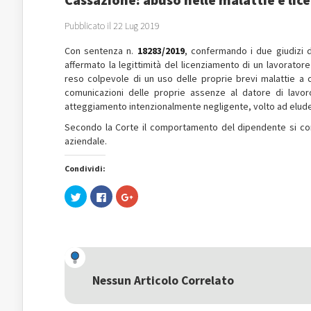
Pubblicato il 22 Lug 2019
Con sentenza n.
18283/2019
, confermando i due giudizi d
affermato la legittimità del licenziamento di un lavoratore
reso colpevole di un uso delle proprie brevi malattie a ca
comunicazioni delle proprie assenze al datore di lavor
atteggiamento intenzionalmente negligente, volto ad eludere
Secondo la Corte il comportamento del dipendente si con
aziendale.
Condividi:
Fai
Fai
Fai
clic
clic
clic
qui
per
qui
per
condividere
per
condividere
su
condividere
su
Facebook
su
Twitter
(Si
Google+
(Si
apre
(Si
apre
in
apre
in
una
in
una
nuova
una
Nessun Articolo Correlato
nuova
finestra)
nuova
finestra)
finestra)