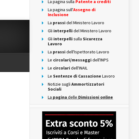
La pagina sulla
Patente a crediti
La pagina sull'
Assegno di
Inclusione
La
prassi
del Ministero Lavoro
Gli
interpelli
del Ministero Lavoro
Gli
interpelli
sulla
Sicurezza
Lavoro
La
prassi
dell'Ispettorato Lavoro
Le
circolari/messaggi
dell'INPS
Le
circolari
dell'INAIL
Le
Sentenze di Cassazione
Lavoro
Notizie sugli
Ammortizzatori
Sociali
La
pagina
delle
Dimissioni online