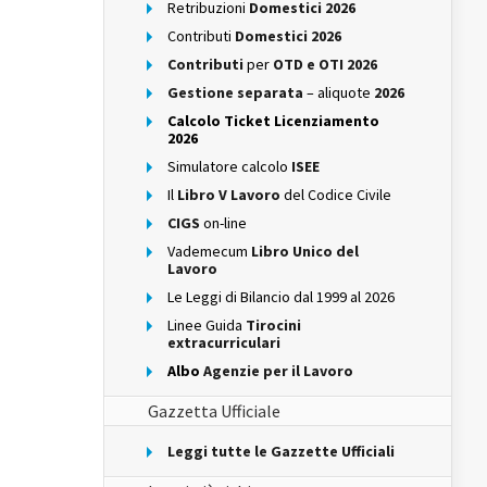
Retribuzioni
Domestici 2026
Contributi
Domestici 2026
Contributi
per
OTD e OTI 2026
Gestione separata
– aliquote
2026
Calcolo Ticket Licenziamento
2026
Simulatore calcolo
ISEE
Il
Libro V Lavoro
del Codice Civile
CIGS
on-line
Vademecum
Libro Unico del
Lavoro
Le Leggi di Bilancio dal 1999 al 2026
Linee Guida
Tirocini
extracurriculari
Albo
Agenzie per il Lavoro
Gazzetta Ufficiale
Leggi tutte le Gazzette Ufficiali