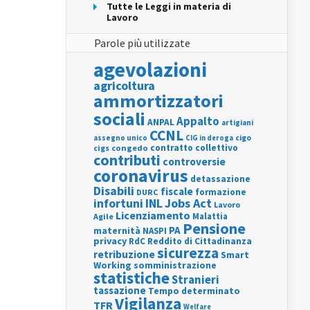
Tutte le Leggi in materia di
Lavoro
Parole più utilizzate
agevolazioni
agricoltura
ammortizzatori
sociali
Appalto
ANPAL
artigiani
CCNL
assegno unico
cigo
CIG in deroga
contratto collettivo
cigs
congedo
contributi
controversie
coronavirus
detassazione
Disabili
fiscale
formazione
DURC
INL
Jobs Act
infortuni
Lavoro
Licenziamento
Agile
Malattia
Pensione
PA
maternità
NASPI
privacy
RdC
Reddito di Cittadinanza
sicurezza
retribuzione
Smart
Working
somministrazione
statistiche
Stranieri
tassazione
Tempo determinato
Vigilanza
TFR
Welfare