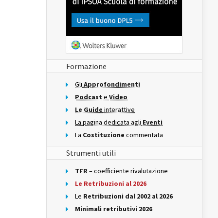
Formazione
Gli
Approfondimenti
Podcast
e
Video
Le Guide
interattive
La pagina dedicata agli
Eventi
La
Costituzione
commentata
Strumenti utili
TFR
– coefficiente rivalutazione
Le Retribuzioni al 2026
Le
Retribuzioni dal 2002 al 2026
Minimali retributivi 2026