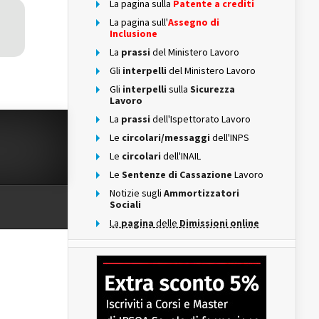
La pagina sulla
Patente a crediti
La pagina sull'
Assegno di
Inclusione
La
prassi
del Ministero Lavoro
Gli
interpelli
del Ministero Lavoro
Gli
interpelli
sulla
Sicurezza
Lavoro
La
prassi
dell'Ispettorato Lavoro
Le
circolari/messaggi
dell'INPS
Le
circolari
dell'INAIL
Le
Sentenze di Cassazione
Lavoro
Notizie sugli
Ammortizzatori
Sociali
La
pagina
delle
Dimissioni online