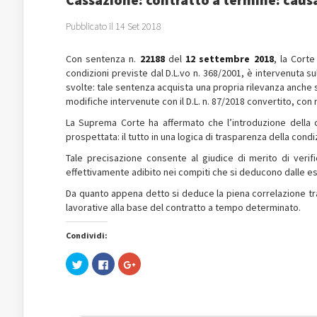
Pubblicato il 14 Set 2018
Con sentenza n.
22188
del
12 settembre 2018
, la Corte
condizioni previste dal D.L.vo n. 368/2001, è intervenuta su
svolte: tale sentenza acquista una propria rilevanza anche su
modifiche intervenute con il D.L. n. 87/2018 convertito, con m
La Suprema Corte ha affermato che l’introduzione della 
prospettata: il tutto in una logica di trasparenza della cond
Tale precisazione consente al giudice di merito di verifi
effettivamente adibito nei compiti che si deducono dalle es
Da quanto appena detto si deduce la piena correlazione tra l
lavorative alla base del contratto a tempo determinato.
Condividi:
Fai
Fai
Fai
clic
clic
clic
qui
per
qui
per
condividere
per
condividere
su
condividere
su
Facebook
su
Twitter
(Si
Google+