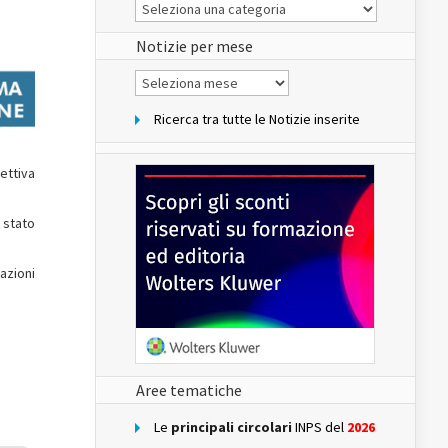
Le
Notizie
del
sito
Notizie per mese
Notizie
per
mese
Ricerca tra tutte le Notizie inserite
ettiva
 stato
azioni
Aree tematiche
Le
principali circolari
INPS del
2026