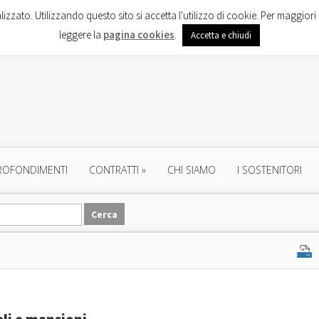
lizzato. Utilizzando questo sito si accetta l'utilizzo di cookie. Per maggiori 
leggere la
pagina cookies
.
Accetta e chiudi
ROFONDIMENTI
CONTRATTI
»
CHI SIAMO
I SOSTENITORI
ali e mansioni