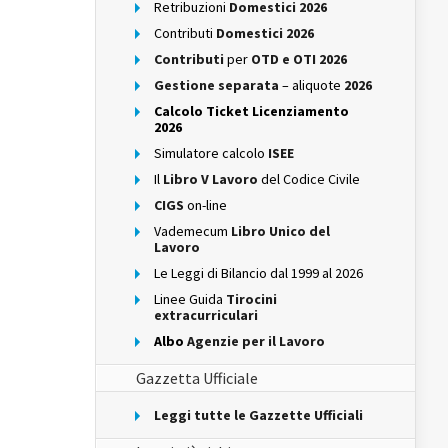
Retribuzioni
Domestici 2026
Contributi
Domestici 2026
Contributi
per
OTD e OTI 2026
Gestione separata
– aliquote
2026
Calcolo Ticket Licenziamento
2026
Simulatore calcolo
ISEE
Il
Libro V Lavoro
del Codice Civile
CIGS
on-line
Vademecum
Libro Unico del
Lavoro
Le Leggi di Bilancio dal 1999 al 2026
Linee Guida
Tirocini
extracurriculari
Albo
Agenzie per il Lavoro
Gazzetta Ufficiale
Leggi tutte le Gazzette Ufficiali