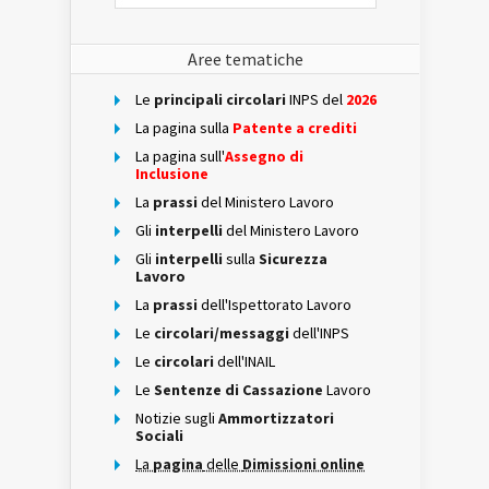
Aree tematiche
Le
principali circolari
INPS del
2026
La pagina sulla
Patente a crediti
La pagina sull'
Assegno di
Inclusione
La
prassi
del Ministero Lavoro
Gli
interpelli
del Ministero Lavoro
Gli
interpelli
sulla
Sicurezza
Lavoro
La
prassi
dell'Ispettorato Lavoro
Le
circolari/messaggi
dell'INPS
Le
circolari
dell'INAIL
Le
Sentenze di Cassazione
Lavoro
Notizie sugli
Ammortizzatori
Sociali
La
pagina
delle
Dimissioni online