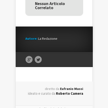
una
nuova
una
Nessun Articolo
nuova
finestra)
nuova
Correlato
finestra)
finestra)
Autore:
La Redazione
diretto da
Eufranio Massi
ideato e curato da
Roberto Camera