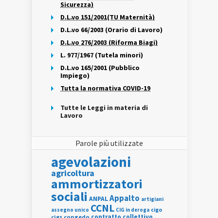
Sicurezza)
D.L.vo 151/2001(TU Maternità)
D.L.vo 66/2003 (Orario di Lavoro)
D.L.vo 276/2003 (Riforma Biagi)
L. 977/1967 (Tutela minori)
D.L.vo 165/2001 (Pubblico
Impiego)
Tutta la normativa COVID-19
Tutte le Leggi in materia di
Lavoro
Parole più utilizzate
agevolazioni
agricoltura
ammortizzatori
sociali
Appalto
ANPAL
artigiani
CCNL
assegno unico
cigo
CIG in deroga
contratto collettivo
cigs
congedo