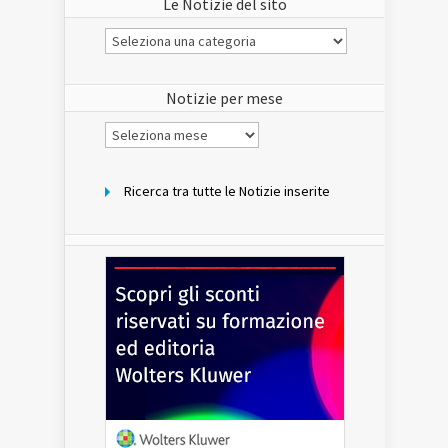
Le Notizie del sito
Le
Notizie
del
sito
Notizie per mese
Notizie
per
mese
Ricerca tra tutte le Notizie inserite