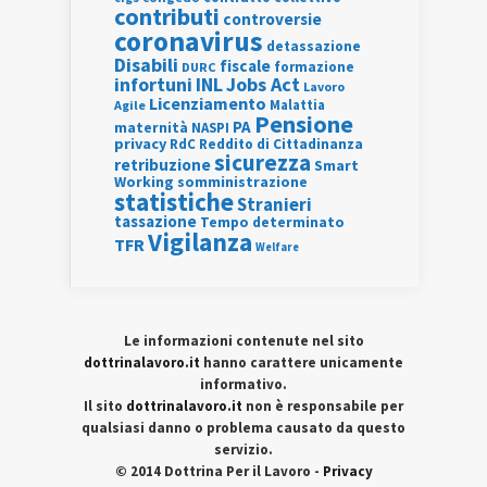
contributi
controversie
coronavirus
detassazione
Disabili
fiscale
formazione
DURC
INL
Jobs Act
infortuni
Lavoro
Licenziamento
Agile
Malattia
Pensione
PA
maternità
NASPI
privacy
RdC
Reddito di Cittadinanza
sicurezza
retribuzione
Smart
Working
somministrazione
statistiche
Stranieri
tassazione
Tempo determinato
Vigilanza
TFR
Welfare
Le informazioni contenute nel sito
dottrinalavoro.it
hanno carattere unicamente
informativo.
Il sito
dottrinalavoro.it
non è responsabile per
qualsiasi danno o problema causato da questo
servizio.
© 2014 Dottrina Per il Lavoro -
Privacy