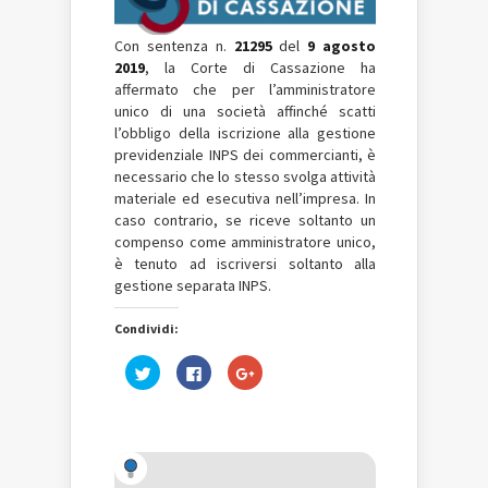
Con sentenza n.
21295
del
9 agosto
2019
, la Corte di Cassazione ha
affermato che per l’amministratore
unico di una società affinché scatti
l’obbligo della iscrizione alla gestione
previdenziale INPS dei commercianti, è
necessario che lo stesso svolga attività
materiale ed esecutiva nell’impresa. In
caso contrario, se riceve soltanto un
compenso come amministratore unico,
è tenuto ad iscriversi soltanto alla
gestione separata INPS.
Condividi:
Fai
Fai
Fai
clic
clic
clic
qui
per
qui
per
condividere
per
condividere
su
condividere
su
Facebook
su
Twitter
(Si
Google+
(Si
apre
(Si
apre
in
apre
in
una
in