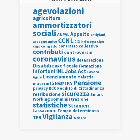
agevolazioni
agricoltura
ammortizzatori
sociali
Appalto
ANPAL
artigiani
CCNL
assegno unico
cigo
CIG in deroga
contratto collettivo
cigs
congedo
contributi
controversie
coronavirus
detassazione
Disabili
fiscale
formazione
DURC
INL
Jobs Act
infortuni
Lavoro
Licenziamento
Agile
Malattia
Pensione
PA
maternità
NASPI
privacy
RdC
Reddito di Cittadinanza
sicurezza
retribuzione
Smart
Working
somministrazione
statistiche
Stranieri
tassazione
Tempo determinato
Vigilanza
TFR
Welfare