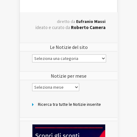
diretto da
Eufranio Massi
ideato e curato da
Roberto Camera
Le Notizie del sito
Le
Notizie
del
sito
Notizie per mese
Notizie
per
mese
Ricerca tra tutte le Notizie inserite