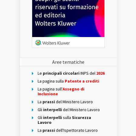
Aree tematiche
Le
principali circolari
INPS del
2026
La pagina sulla
Patente a crediti
La pagina sull'
Assegno di
Inclusione
La
prassi
del Ministero Lavoro
Gli
interpelli
del Ministero Lavoro
Gli
interpelli
sulla
Sicurezza
Lavoro
La
prassi
dell'Ispettorato Lavoro