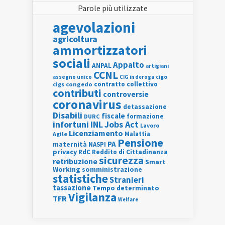
Parole più utilizzate
agevolazioni
agricoltura
ammortizzatori
sociali
Appalto
ANPAL
artigiani
CCNL
assegno unico
cigo
CIG in deroga
contratto collettivo
cigs
congedo
contributi
controversie
coronavirus
detassazione
Disabili
fiscale
formazione
DURC
INL
Jobs Act
infortuni
Lavoro
Licenziamento
Agile
Malattia
Pensione
PA
maternità
NASPI
privacy
RdC
Reddito di Cittadinanza
sicurezza
retribuzione
Smart
Working
somministrazione
statistiche
Stranieri
tassazione
Tempo determinato
Vigilanza
TFR
Welfare