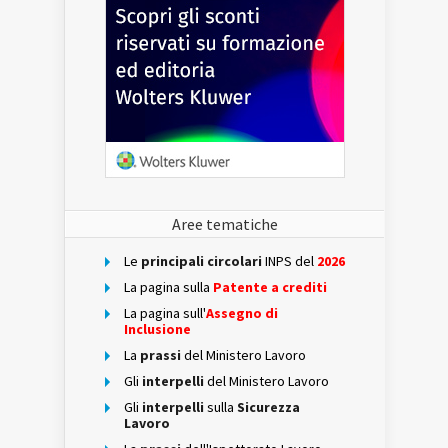
Aree tematiche
Le
principali circolari
INPS del
2026
La pagina sulla
Patente a crediti
La pagina sull'
Assegno di
Inclusione
La
prassi
del Ministero Lavoro
Gli
interpelli
del Ministero Lavoro
Gli
interpelli
sulla
Sicurezza
Lavoro