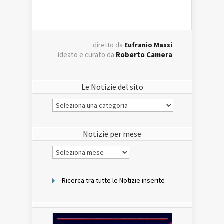
diretto da
Eufranio Massi
ideato e curato da
Roberto Camera
Le Notizie del sito
Le
Notizie
del
sito
Notizie per mese
Notizie
per
mese
Ricerca tra tutte le Notizie inserite