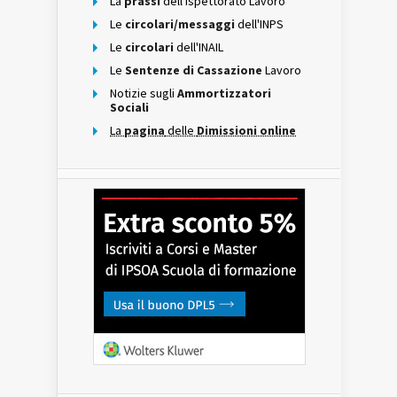
La
prassi
dell'Ispettorato Lavoro
Le
circolari/messaggi
dell'INPS
Le
circolari
dell'INAIL
Le
Sentenze di Cassazione
Lavoro
Notizie sugli
Ammortizzatori
Sociali
La
pagina
delle
Dimissioni online