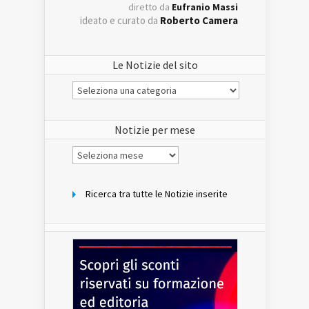
diretto da
Eufranio Massi
ideato e curato da
Roberto Camera
Le Notizie del sito
Le
Notizie
del
sito
Notizie per mese
Notizie
per
mese
Ricerca tra tutte le Notizie inserite