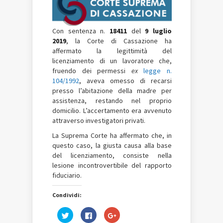
Con sentenza n.
18411
del
9 luglio
2019
, la Corte di Cassazione ha
affermato la legittimità del
licenziamento di un lavoratore che,
fruendo dei permessi
ex
legge n.
104/1992
, aveva omesso di recarsi
presso l’abitazione della madre per
assistenza, restando nel proprio
domicilio. L’accertamento era avvenuto
attraverso investigatori privati.
La Suprema Corte ha affermato che, in
questo caso, la giusta causa alla base
del licenziamento, consiste nella
lesione incontrovertibile del rapporto
fiduciario.
Condividi:
Fai
Fai
Fai
clic
clic
clic