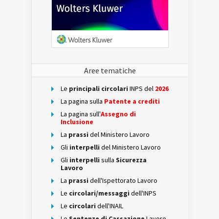
Aree tematiche
Le
principali circolari
INPS del
2026
La pagina sulla
Patente a crediti
La pagina sull'
Assegno di
Inclusione
La
prassi
del Ministero Lavoro
Gli
interpelli
del Ministero Lavoro
Gli
interpelli
sulla
Sicurezza
Lavoro
La
prassi
dell'Ispettorato Lavoro
Le
circolari/messaggi
dell'INPS
Le
circolari
dell'INAIL
Le
Sentenze di Cassazione
Lavoro