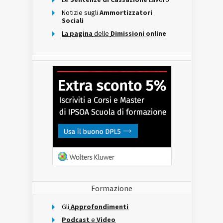
Notizie sugli
Ammortizzatori
Sociali
La
pagina
delle
Dimissioni online
Formazione
Gli
Approfondimenti
Podcast
e
Video