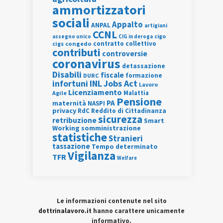
ammortizzatori
sociali
Appalto
ANPAL
artigiani
CCNL
assegno unico
cigo
CIG in deroga
contratto collettivo
cigs
congedo
contributi
controversie
coronavirus
detassazione
Disabili
fiscale
formazione
DURC
INL
Jobs Act
infortuni
Lavoro
Licenziamento
Agile
Malattia
Pensione
PA
maternità
NASPI
privacy
RdC
Reddito di Cittadinanza
sicurezza
retribuzione
Smart
Working
somministrazione
statistiche
Stranieri
tassazione
Tempo determinato
Vigilanza
TFR
Welfare
Le informazioni contenute nel sito
dottrinalavoro.it
hanno carattere unicamente
informativo.