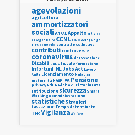
agevolazioni
agricoltura
ammortizzatori
sociali
Appalto
ANPAL
artigiani
CCNL
assegno unico
cigo
CIG in deroga
contratto collettivo
cigs
congedo
contributi
controversie
coronavirus
detassazione
Disabili
fiscale
formazione
DURC
INL
Jobs Act
infortuni
Lavoro
Licenziamento
Agile
Malattia
Pensione
PA
maternità
NASPI
privacy
RdC
Reddito di Cittadinanza
sicurezza
retribuzione
Smart
Working
somministrazione
statistiche
Stranieri
tassazione
Tempo determinato
Vigilanza
TFR
Welfare