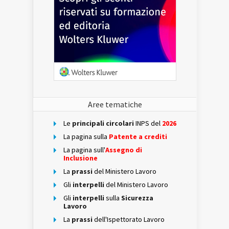
Aree tematiche
Le
principali circolari
INPS del
2026
La pagina sulla
Patente a crediti
La pagina sull'
Assegno di
Inclusione
La
prassi
del Ministero Lavoro
Gli
interpelli
del Ministero Lavoro
Gli
interpelli
sulla
Sicurezza
Lavoro
La
prassi
dell'Ispettorato Lavoro