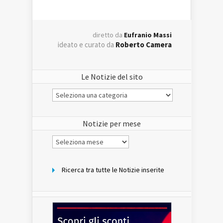
diretto da
Eufranio Massi
ideato e curato da
Roberto Camera
Le Notizie del sito
Le
Notizie
del
sito
Notizie per mese
Notizie
per
mese
Ricerca tra tutte le Notizie inserite