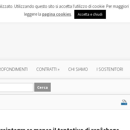
lizzato. Utilizzando questo sito si accetta l'utilizzo di cookie. Per maggiori 
leggere la
pagina cookies
.
Accetta e chiudi
ROFONDIMENTI
CONTRATTI
»
CHI SIAMO
I SOSTENITORI
 reintegra se manca il tentativo di repêchage