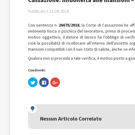
Pubblicato il 23 Ott 2018
Con sentenza n.
26675/
2018
, la Corte di Cassazione ha a
inidoneità fisica o psichica del lavoratore, prima di proced
motivo oggettivo, il datore di lavoro ha l’obbligo di verif
cioè la possibilità di ricollocare all’interno dell’assetto o
mansioni compatibili con il suo stato di salute, anche se inf
Qualora non si proceda a tale verifica, il motivo posto a giu
Condividi:
Fai
Fai
Fai
clic
clic
clic
qui
per
qui
per
condividere
per
condividere
su
condividere
su
Facebook
su
Twitter
(Si
Google+
(Si
apre
(Si
apre
in
apre
in
una
in
una
nuova
una
Nessun Articolo Correlato
nuova
finestra)
nuova
finestra)
finestra)