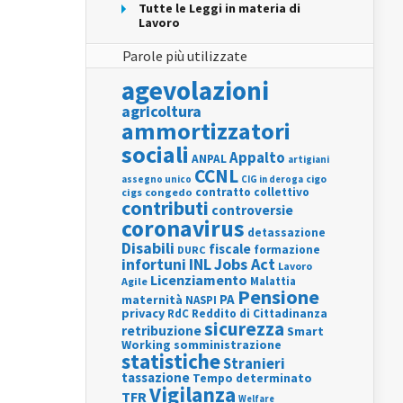
Tutte le Leggi in materia di
Lavoro
Parole più utilizzate
agevolazioni
agricoltura
ammortizzatori
sociali
Appalto
ANPAL
artigiani
CCNL
assegno unico
cigo
CIG in deroga
contratto collettivo
cigs
congedo
contributi
controversie
coronavirus
detassazione
Disabili
fiscale
formazione
DURC
INL
Jobs Act
infortuni
Lavoro
Licenziamento
Agile
Malattia
Pensione
PA
maternità
NASPI
privacy
RdC
Reddito di Cittadinanza
sicurezza
retribuzione
Smart
Working
somministrazione
statistiche
Stranieri
tassazione
Tempo determinato
Vigilanza
TFR
Welfare