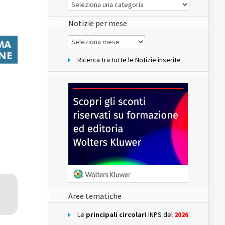
Le
Notizie
del
sito
Notizie per mese
Notizie
per
mese
Ricerca tra tutte le Notizie inserite
Aree tematiche
Le
principali circolari
INPS del
2026