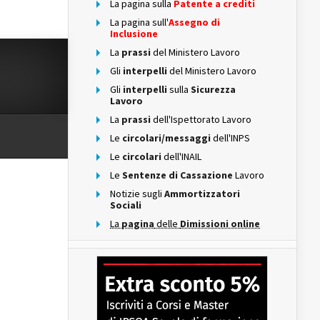
La pagina sulla
Patente a crediti
La pagina sull'
Assegno di
Inclusione
La
prassi
del Ministero Lavoro
Gli
interpelli
del Ministero Lavoro
Gli
interpelli
sulla
Sicurezza
Lavoro
La
prassi
dell'Ispettorato Lavoro
Le
circolari/messaggi
dell'INPS
Le
circolari
dell'INAIL
Le
Sentenze di Cassazione
Lavoro
Notizie sugli
Ammortizzatori
Sociali
La
pagina
delle
Dimissioni online