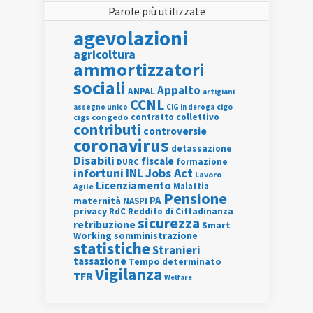
Parole più utilizzate
agevolazioni
agricoltura
ammortizzatori
sociali
Appalto
ANPAL
artigiani
CCNL
assegno unico
cigo
CIG in deroga
contratto collettivo
cigs
congedo
contributi
controversie
coronavirus
detassazione
Disabili
fiscale
formazione
DURC
INL
Jobs Act
infortuni
Lavoro
Licenziamento
Agile
Malattia
Pensione
PA
maternità
NASPI
privacy
RdC
Reddito di Cittadinanza
sicurezza
retribuzione
Smart
Working
somministrazione
statistiche
Stranieri
tassazione
Tempo determinato
Vigilanza
TFR
Welfare