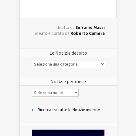
diretto da
Eufranio Massi
ideato e curato da
Roberto Camera
Le Notizie del sito
Le
Notizie
del
sito
Notizie per mese
Notizie
per
mese
Ricerca tra tutte le Notizie inserite