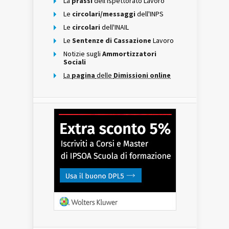
La
prassi
dell'Ispettorato Lavoro
Le
circolari/messaggi
dell'INPS
Le
circolari
dell'INAIL
Le
Sentenze di Cassazione
Lavoro
Notizie sugli
Ammortizzatori
Sociali
La
pagina
delle
Dimissioni online