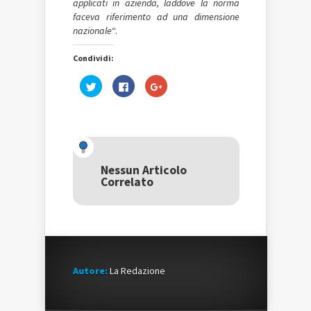
applicati in azienda, laddove la norma
faceva riferimento ad una dimensione
nazionale
“.
Condividi:
Fai
Fai
Fai
clic
clic
clic
qui
per
qui
per
condividere
per
condividere
su
condividere
su
Facebook
su
Twitter
(Si
Google+
(Si
apre
(Si
apre
in
apre
in
una
in
una
nuova
una
Nessun Articolo
nuova
finestra)
nuova
Correlato
finestra)
finestra)
Autore:
La Redazione