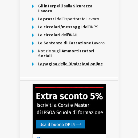
Gli
interpelli
sulla
Sicurezza
Lavoro
La
prassi
dell'Ispettorato Lavoro
Le
circolari/messaggi
dell'INPS
Le
circolari
dell'INAIL
Le
Sentenze di Cassazione
Lavoro
Notizie sugli
Ammortizzatori
Sociali
La
pagina
delle
Dimissioni online