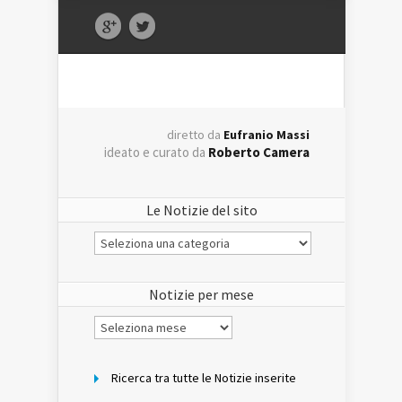
diretto da
Eufranio Massi
ideato e curato da
Roberto Camera
Le Notizie del sito
Le
Notizie
del
sito
Notizie per mese
Notizie
per
mese
Ricerca tra tutte le Notizie inserite