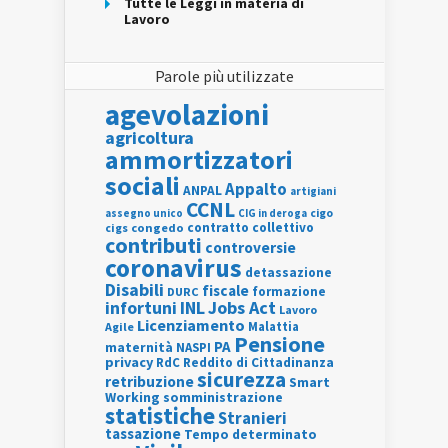
Tutte le Leggi in materia di
Lavoro
Parole più utilizzate
agevolazioni
agricoltura
ammortizzatori
sociali
Appalto
ANPAL
artigiani
CCNL
assegno unico
cigo
CIG in deroga
contratto collettivo
cigs
congedo
contributi
controversie
coronavirus
detassazione
Disabili
fiscale
formazione
DURC
INL
Jobs Act
infortuni
Lavoro
Licenziamento
Agile
Malattia
Pensione
PA
maternità
NASPI
privacy
RdC
Reddito di Cittadinanza
sicurezza
retribuzione
Smart
Working
somministrazione
statistiche
Stranieri
tassazione
Tempo determinato