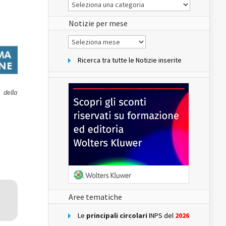
Le
Notizie
del
sito
Notizie per mese
Notizie
per
mese
Ricerca tra tutte le Notizie inserite
 della
Aree tematiche
Le
principali circolari
INPS del
2026