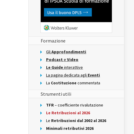
Formazione
Gli
Approfondimenti
Podcast
e
Video
Le Guide
interattive
La pagina dedicata agli
Eventi
La
Costituzione
commentata
Strumenti utili
TFR
– coefficiente rivalutazione
Le Retribuzioni al 2026
Le
Retribuzioni dal 2002 al 2026
Minimali retributivi 2026