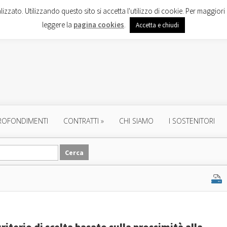
lizzato. Utilizzando questo sito si accetta l'utilizzo di cookie. Per maggiori 
leggere la
pagina cookies
.
Accetta e chiudi
ROFONDIMENTI
CONTRATTI
»
CHI SIAMO
I SOSTENITORI
riterio di scelta basato sulla prossimità alla