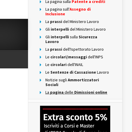
La pagina sulla
Patente a crediti
La pagina sull'
Assegno di
Inclusione
La
prassi
del Ministero Lavoro
Gli
interpelli
del Ministero Lavoro
Gli
interpelli
sulla
Sicurezza
Lavoro
La
prassi
dell'Ispettorato Lavoro
Le
circolari/messaggi
dell'INPS
Le
circolari
dell'INAIL
Le
Sentenze di Cassazione
Lavoro
Notizie sugli
Ammortizzatori
Sociali
La
pagina
delle
Dimissioni online