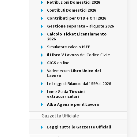
Retribuzioni
Domestici 2026
Contributi
Domestici 2026
Contributi
per
OTD e OTI 2026
Gestione separata
– aliquote
2026
Calcolo Ticket Licenziamento
2026
Simulatore calcolo
ISEE
Il
Libro V Lavoro
del Codice Civile
CIGS
on-line
Vademecum
Libro Unico del
Lavoro
Le Leggi di Bilancio dal 1999 al 2026
Linee Guida
Tirocini
extracurriculari
Albo
Agenzie per il Lavoro
Gazzetta Ufficiale
Leggi tutte le Gazzette Ufficiali