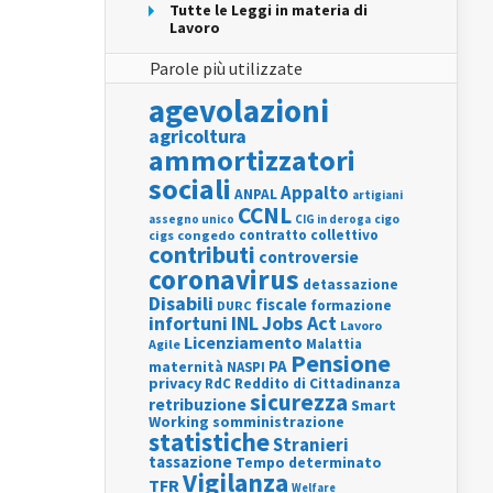
Tutte le Leggi in materia di
Lavoro
Parole più utilizzate
agevolazioni
agricoltura
ammortizzatori
sociali
Appalto
ANPAL
artigiani
CCNL
assegno unico
cigo
CIG in deroga
contratto collettivo
cigs
congedo
contributi
controversie
coronavirus
detassazione
Disabili
fiscale
formazione
DURC
INL
Jobs Act
infortuni
Lavoro
Licenziamento
Agile
Malattia
Pensione
PA
maternità
NASPI
privacy
RdC
Reddito di Cittadinanza
sicurezza
retribuzione
Smart
Working
somministrazione
statistiche
Stranieri
tassazione
Tempo determinato
Vigilanza
TFR
Welfare