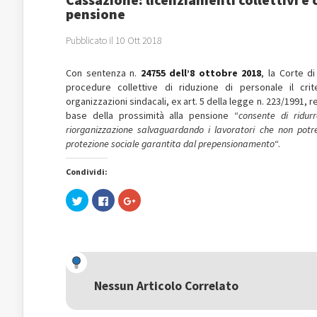
pensione
Pubblicato il 10 Ott 2018
Con sentenza n.
24755 dell’8 ottobre 2018
, la Corte d
procedure collettive di riduzione di personale il cri
organizzazioni sindacali, ex art. 5 della legge n. 223/1991, re
base della prossimità alla pensione “
consente di ridur
riorganizzazione salvaguardando i lavoratori che non potre
protezione sociale garantita dal prepensionamento
“.
Condividi:
Fai
Fai
Fai
clic
clic
clic
qui
per
qui
per
condividere
per
condividere
su
condividere
su
Facebook
su
Twitter
(Si
Google+
(Si
apre
(Si
apre
in
apre
in
una
in
una
nuova
una
Nessun Articolo Correlato
nuova
finestra)
nuova
finestra)
finestra)