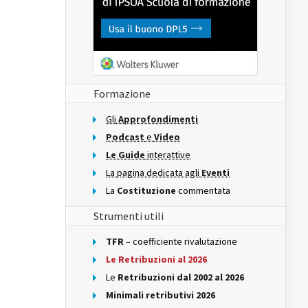
Formazione
Gli
Approfondimenti
Podcast
e
Video
Le Guide
interattive
La pagina dedicata agli
Eventi
La
Costituzione
commentata
Strumenti utili
TFR
– coefficiente rivalutazione
Le Retribuzioni al 2026
Le
Retribuzioni dal 2002 al 2026
Minimali retributivi 2026