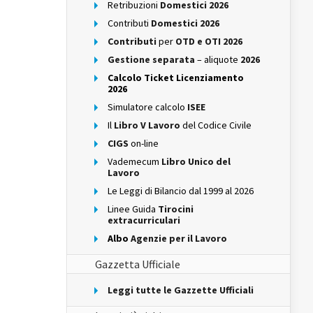
Retribuzioni
Domestici 2026
Contributi
Domestici 2026
Contributi
per
OTD e OTI 2026
Gestione separata
– aliquote
2026
Calcolo Ticket Licenziamento
2026
Simulatore calcolo
ISEE
Il
Libro V Lavoro
del Codice Civile
CIGS
on-line
Vademecum
Libro Unico del
Lavoro
Le Leggi di Bilancio dal 1999 al 2026
Linee Guida
Tirocini
extracurriculari
Albo
Agenzie per il Lavoro
Gazzetta Ufficiale
Leggi tutte le Gazzette Ufficiali