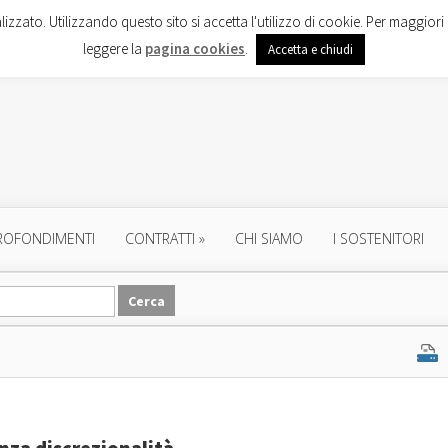
lizzato. Utilizzando questo sito si accetta l'utilizzo di cookie. Per maggiori 
leggere la
pagina cookies
.
Accetta e chiudi
ROFONDIMENTI
CONTRATTI
»
CHI SIAMO
I SOSTENITORI
enza discrezionalità