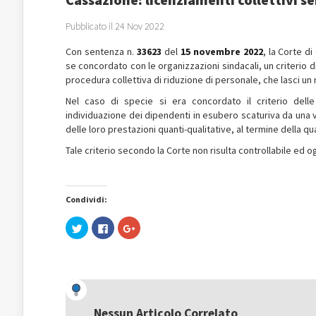
Pubblicato il 24 Nov 2022
Con sentenza n.
33623
del
15 novembre 2022
, la Corte d
se concordato con le organizzazioni sindacali, un criterio di
procedura collettiva di riduzione di personale, che lasci un 
Nel caso di specie si era concordato il criterio dell
individuazione dei dipendenti in esubero scaturiva da una 
delle loro prestazioni quanti-qualitative, al termine della q
Tale criterio secondo la Corte non risulta controllabile ed 
Condividi:
Fai
Fai
Fai
clic
clic
clic
qui
per
qui
per
condividere
per
condividere
su
condividere
su
Facebook
su
Twitter
(Si
Google+
(Si
apre
(Si
apre
in
apre
in
una
in
una
nuova
una
Nessun Articolo Correlato