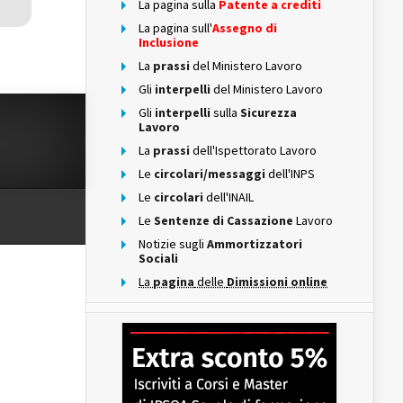
La pagina sulla
Patente a crediti
La pagina sull'
Assegno di
Inclusione
La
prassi
del Ministero Lavoro
Gli
interpelli
del Ministero Lavoro
Gli
interpelli
sulla
Sicurezza
Lavoro
La
prassi
dell'Ispettorato Lavoro
Le
circolari/messaggi
dell'INPS
Le
circolari
dell'INAIL
Le
Sentenze di Cassazione
Lavoro
Notizie sugli
Ammortizzatori
Sociali
La
pagina
delle
Dimissioni online