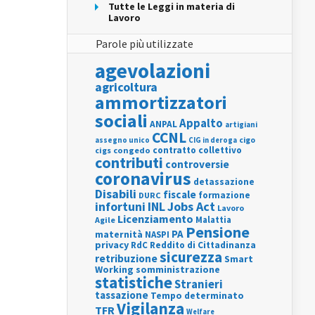
Tutte le Leggi in materia di
Lavoro
Parole più utilizzate
agevolazioni
agricoltura
ammortizzatori
sociali
Appalto
ANPAL
artigiani
CCNL
assegno unico
cigo
CIG in deroga
contratto collettivo
cigs
congedo
contributi
controversie
coronavirus
detassazione
Disabili
fiscale
formazione
DURC
INL
Jobs Act
infortuni
Lavoro
Licenziamento
Agile
Malattia
Pensione
PA
maternità
NASPI
privacy
RdC
Reddito di Cittadinanza
sicurezza
retribuzione
Smart
Working
somministrazione
statistiche
Stranieri
tassazione
Tempo determinato
Vigilanza
TFR
Welfare