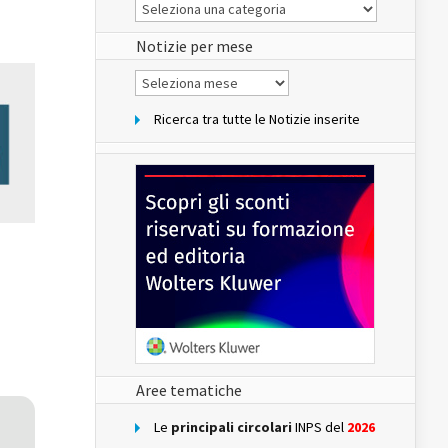
Le
Notizie
del
sito
Notizie per mese
Notizie
per
mese
Ricerca tra tutte le Notizie inserite
Aree tematiche
Le
principali circolari
INPS del
2026