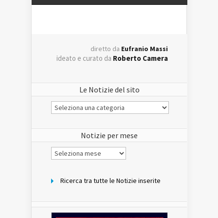
diretto da
Eufranio Massi
ideato e curato da
Roberto Camera
Le Notizie del sito
Le
Notizie
del
sito
Notizie per mese
Notizie
per
mese
Ricerca tra tutte le Notizie inserite