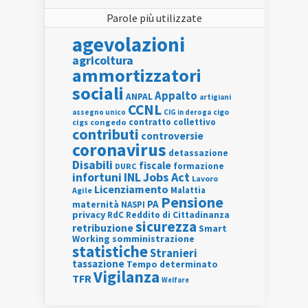
Parole più utilizzate
agevolazioni
agricoltura
ammortizzatori
sociali
Appalto
ANPAL
artigiani
CCNL
assegno unico
cigo
CIG in deroga
contratto collettivo
cigs
congedo
contributi
controversie
coronavirus
detassazione
Disabili
fiscale
formazione
DURC
INL
Jobs Act
infortuni
Lavoro
Licenziamento
Agile
Malattia
Pensione
PA
maternità
NASPI
privacy
RdC
Reddito di Cittadinanza
sicurezza
retribuzione
Smart
Working
somministrazione
statistiche
Stranieri
tassazione
Tempo determinato
Vigilanza
TFR
Welfare