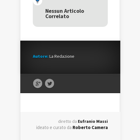
apre
in
apre
in
una
in
una
nuova
una
Nessun Articolo
nuova
finestra)
nuova
Correlato
finestra)
finestra)
Autore:
La Redazione
diretto da
Eufranio Massi
ideato e curato da
Roberto Camera