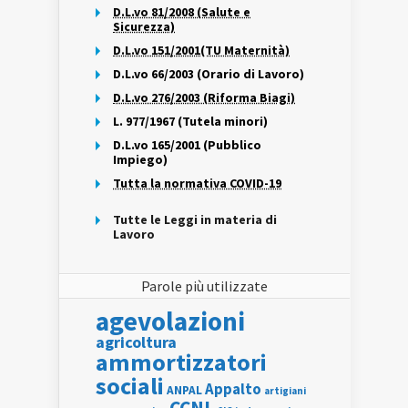
D.L.vo 81/2008 (Salute e
Sicurezza)
D.L.vo 151/2001(TU Maternità)
D.L.vo 66/2003 (Orario di Lavoro)
D.L.vo 276/2003 (Riforma Biagi)
L. 977/1967 (Tutela minori)
D.L.vo 165/2001 (Pubblico
Impiego)
Tutta la normativa COVID-19
Tutte le Leggi in materia di
Lavoro
Parole più utilizzate
agevolazioni
agricoltura
ammortizzatori
sociali
Appalto
ANPAL
artigiani
CCNL