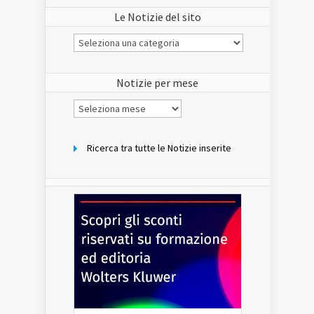
Le Notizie del sito
Le
Notizie
del
sito
Notizie per mese
Notizie
per
mese
Ricerca tra tutte le Notizie inserite