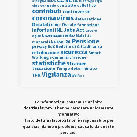
assegno unico
cigo
CIG in deroga
contratto collettivo
cigs
congedo
contributi
controversie
coronavirus
detassazione
Disabili
fiscale
formazione
DURC
INL
Jobs Act
infortuni
Lavoro
Licenziamento
Agile
Malattia
Pensione
PA
maternità
NASPI
privacy
RdC
Reddito di Cittadinanza
sicurezza
retribuzione
Smart
Working
somministrazione
statistiche
Stranieri
tassazione
Tempo determinato
Vigilanza
TFR
Welfare
Le informazioni contenute nel sito
dottrinalavoro.it
hanno carattere unicamente
informativo.
Il sito
dottrinalavoro.it
non è responsabile per
qualsiasi danno o problema causato da questo
servizio.