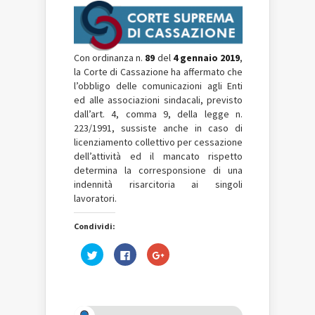
Con ordinanza n.
89
del
4 gennaio 2019
,
la Corte di Cassazione ha affermato che
l’obbligo delle comunicazioni agli Enti
ed alle associazioni sindacali, previsto
dall’art. 4, comma 9, della legge n.
223/1991, sussiste anche in caso di
licenziamento collettivo per cessazione
dell’attività ed il mancato rispetto
determina la corresponsione di una
indennità risarcitoria ai singoli
lavoratori.
Condividi:
Fai
Fai
Fai
clic
clic
clic
qui
per
qui
per
condividere
per
condividere
su
condividere
su
Facebook
su
Twitter
(Si
Google+
(Si
apre
(Si