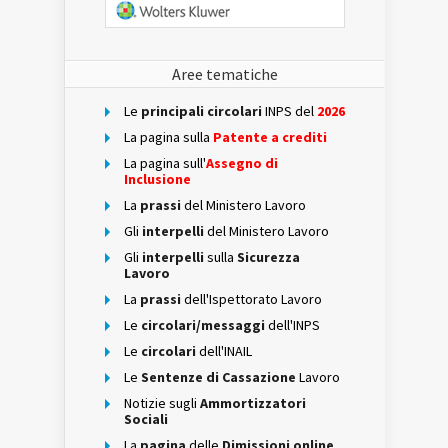
Aree tematiche
Le
principali circolari
INPS del
2026
La pagina sulla
Patente a crediti
La pagina sull'
Assegno di
Inclusione
La
prassi
del Ministero Lavoro
Gli
interpelli
del Ministero Lavoro
Gli
interpelli
sulla
Sicurezza
Lavoro
La
prassi
dell'Ispettorato Lavoro
Le
circolari/messaggi
dell'INPS
Le
circolari
dell'INAIL
Le
Sentenze di Cassazione
Lavoro
Notizie sugli
Ammortizzatori
Sociali
La
pagina
delle
Dimissioni online