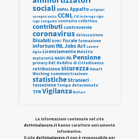
sociali
Appalto
ANPAL
artigiani
CCNL
assegno unico
cigo
CIG in deroga
contratto collettivo
cigs
congedo
contributi
controversie
coronavirus
detassazione
Disabili
fiscale
formazione
DURC
INL
Jobs Act
infortuni
Lavoro
Licenziamento
Agile
Malattia
Pensione
PA
maternità
NASPI
privacy
RdC
Reddito di Cittadinanza
sicurezza
retribuzione
Smart
Working
somministrazione
statistiche
Stranieri
tassazione
Tempo determinato
Vigilanza
TFR
Welfare
Le informazioni contenute nel sito
dottrinalavoro.it
hanno carattere unicamente
informativo.
Il sito
dottrinalavoro.it
non è responsabile per