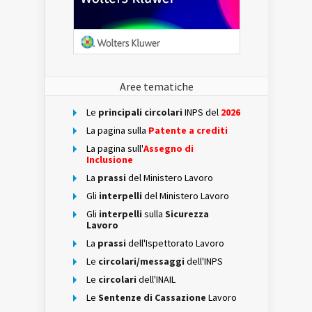
Aree tematiche
Le
principali circolari
INPS del
2026
La pagina sulla
Patente a crediti
La pagina sull'
Assegno di
Inclusione
La
prassi
del Ministero Lavoro
Gli
interpelli
del Ministero Lavoro
Gli
interpelli
sulla
Sicurezza
Lavoro
La
prassi
dell'Ispettorato Lavoro
Le
circolari/messaggi
dell'INPS
Le
circolari
dell'INAIL
Le
Sentenze di Cassazione
Lavoro