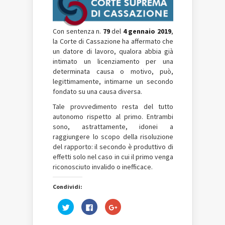
Con sentenza n.
79
del
4 gennaio 2019
,
la Corte di Cassazione ha affermato che
un datore di lavoro, qualora abbia già
intimato un licenziamento per una
determinata causa o motivo, può,
legittimamente, intimarne un secondo
fondato su una causa diversa.
Tale provvedimento resta del tutto
autonomo rispetto al primo. Entrambi
sono, astrattamente, idonei a
raggiungere lo scopo della risoluzione
del rapporto: il secondo è produttivo di
effetti solo nel caso in cui il primo venga
riconosciuto invalido o inefficace.
Condividi:
Fai
Fai
Fai
clic
clic
clic
qui
per
qui
per
condividere
per