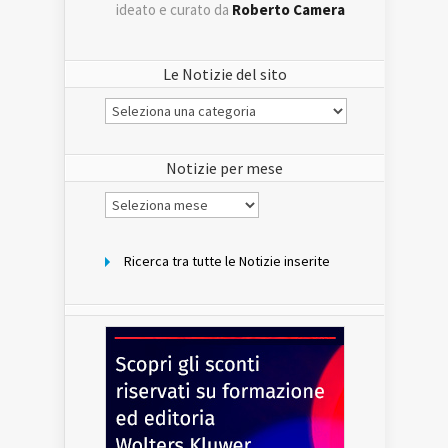
ideato e curato da
Roberto Camera
Le Notizie del sito
Le
Notizie
del
sito
Notizie per mese
Notizie
per
mese
Ricerca tra tutte le Notizie inserite