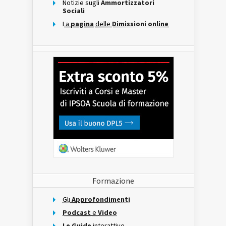
Notizie sugli
Ammortizzatori
Sociali
La
pagina
delle
Dimissioni online
Formazione
Gli
Approfondimenti
Podcast
e
Video
Le Guide
interattive