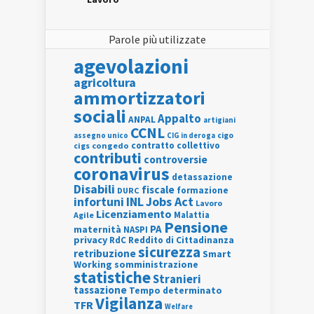
Parole più utilizzate
agevolazioni
agricoltura
ammortizzatori
sociali
Appalto
ANPAL
artigiani
CCNL
assegno unico
cigo
CIG in deroga
contratto collettivo
cigs
congedo
contributi
controversie
coronavirus
detassazione
Disabili
fiscale
formazione
DURC
INL
Jobs Act
infortuni
Lavoro
Licenziamento
Agile
Malattia
Pensione
PA
maternità
NASPI
privacy
RdC
Reddito di Cittadinanza
sicurezza
retribuzione
Smart
Working
somministrazione
statistiche
Stranieri
tassazione
Tempo determinato
Vigilanza
TFR
Welfare