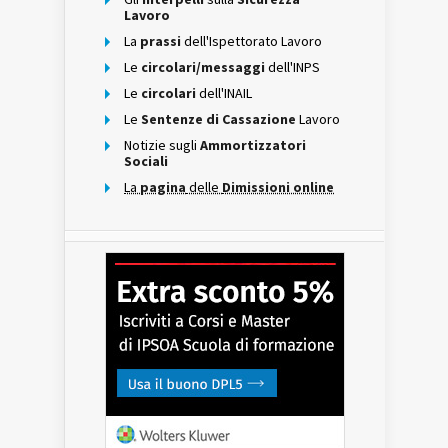
Lavoro
La
prassi
dell'Ispettorato Lavoro
Le
circolari/messaggi
dell'INPS
Le
circolari
dell'INAIL
Le
Sentenze di Cassazione
Lavoro
Notizie sugli
Ammortizzatori
Sociali
La
pagina
delle
Dimissioni online