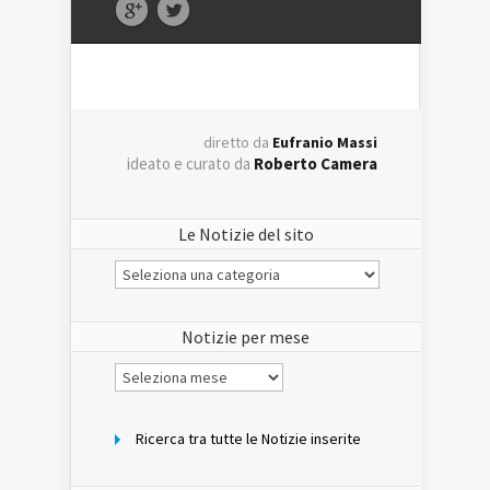
diretto da
Eufranio Massi
ideato e curato da
Roberto Camera
Le Notizie del sito
Le
Notizie
del
sito
Notizie per mese
Notizie
per
mese
Ricerca tra tutte le Notizie inserite