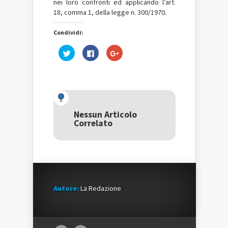
nei loro confronti ed applicando l’art.
18, comma 1, della legge n. 300/1970.
Condividi:
Fai
Fai
Fai
clic
clic
clic
qui
per
qui
per
condividere
per
condividere
su
condividere
su
Facebook
su
Twitter
(Si
Google+
(Si
apre
(Si
apre
in
apre
in
una
in
una
nuova
una
Nessun Articolo
nuova
finestra)
nuova
Correlato
finestra)
finestra)
Autore:
La Redazione