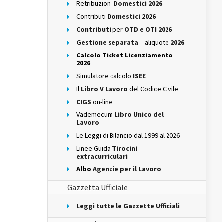
Retribuzioni
Domestici 2026
Contributi
Domestici 2026
Contributi
per
OTD e OTI 2026
Gestione separata
– aliquote
2026
Calcolo Ticket Licenziamento
2026
Simulatore calcolo
ISEE
Il
Libro V Lavoro
del Codice Civile
CIGS
on-line
Vademecum
Libro Unico del
Lavoro
Le Leggi di Bilancio dal 1999 al 2026
Linee Guida
Tirocini
extracurriculari
Albo
Agenzie per il Lavoro
Gazzetta Ufficiale
Leggi tutte le Gazzette Ufficiali