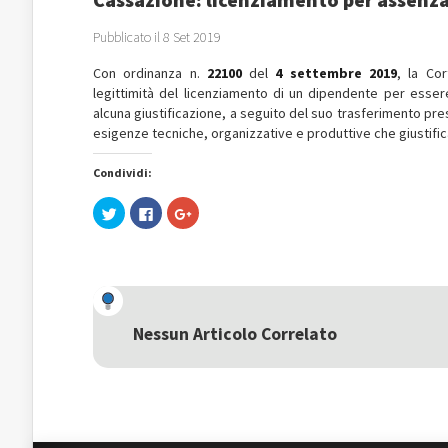
Pubblicato il 8 Set 2019
Con ordinanza n.
22100
del
4 settembre 2019
, la Co
legittimità del licenziamento di un dipendente per esser
alcuna giustificazione, a seguito del suo trasferimento pre
esigenze tecniche, organizzative e produttive che giustific
Condividi:
Fai
Fai
Fai
clic
clic
clic
qui
per
qui
per
condividere
per
condividere
su
condividere
su
Facebook
su
Twitter
(Si
Google+
(Si
apre
(Si
apre
in
apre
in
una
in
una
nuova
una
Nessun Articolo Correlato
nuova
finestra)
nuova
finestra)
finestra)