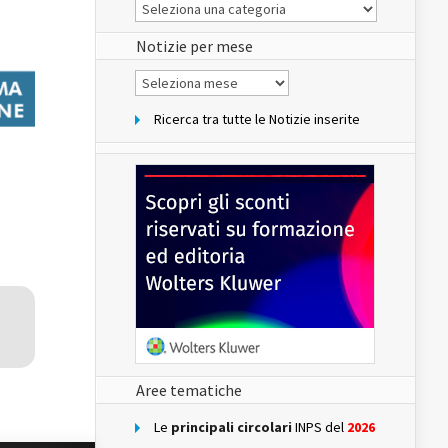
Le
Notizie
del
sito
Notizie per mese
Notizie
per
mese
Ricerca tra tutte le Notizie inserite
Aree tematiche
Le
principali circolari
INPS del
2026