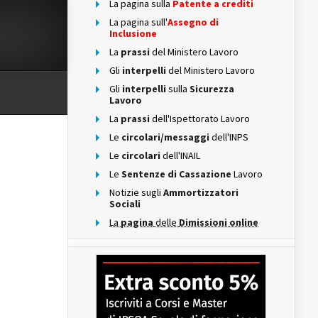
La pagina sulla
Patente a crediti
La pagina sull'
Assegno di
Inclusione
La
prassi
del Ministero Lavoro
Gli
interpelli
del Ministero Lavoro
Gli
interpelli
sulla
Sicurezza
Lavoro
La
prassi
dell'Ispettorato Lavoro
Le
circolari/messaggi
dell'INPS
Le
circolari
dell'INAIL
Le
Sentenze di Cassazione
Lavoro
Notizie sugli
Ammortizzatori
Sociali
La
pagina
delle
Dimissioni online