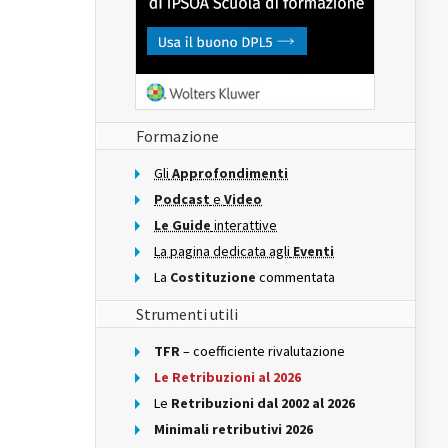
Formazione
Gli
Approfondimenti
Podcast
e
Video
Le Guide
interattive
La pagina dedicata agli
Eventi
La
Costituzione
commentata
Strumenti utili
TFR
– coefficiente rivalutazione
Le Retribuzioni al 2026
Le
Retribuzioni dal 2002 al 2026
Minimali retributivi 2026