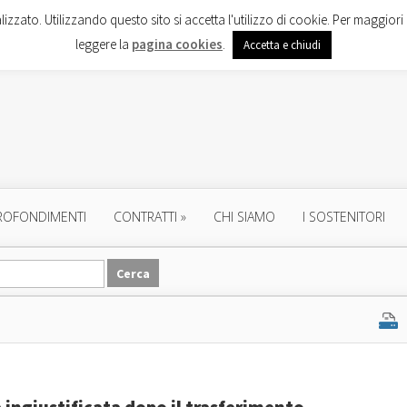
lizzato. Utilizzando questo sito si accetta l'utilizzo di cookie. Per maggiori 
leggere la
pagina cookies
.
Accetta e chiudi
ROFONDIMENTI
CONTRATTI
»
CHI SIAMO
I SOSTENITORI
ingiustificata dopo il trasferimento