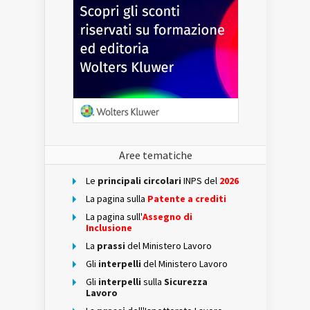
Aree tematiche
Le
principali circolari
INPS del
2026
La pagina sulla
Patente a crediti
La pagina sull'
Assegno di
Inclusione
La
prassi
del Ministero Lavoro
Gli
interpelli
del Ministero Lavoro
Gli
interpelli
sulla
Sicurezza
Lavoro