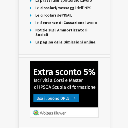
La
prassi
dell'Ispettorato Lavoro
Le
circolari/messaggi
dell'INPS
Le
circolari
dell'INAIL
Le
Sentenze di Cassazione
Lavoro
Notizie sugli
Ammortizzatori
Sociali
La
pagina
delle
Dimissioni online