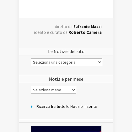
diretto da
Eufranio Massi
ideato e curato da
Roberto Camera
Le Notizie del sito
Le
Notizie
del
sito
Notizie per mese
Notizie
per
mese
Ricerca tra tutte le Notizie inserite