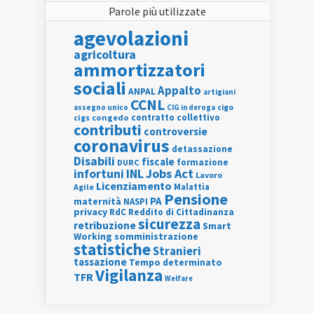
Parole più utilizzate
agevolazioni
agricoltura
ammortizzatori
sociali
Appalto
ANPAL
artigiani
CCNL
assegno unico
cigo
CIG in deroga
contratto collettivo
cigs
congedo
contributi
controversie
coronavirus
detassazione
Disabili
fiscale
formazione
DURC
INL
Jobs Act
infortuni
Lavoro
Licenziamento
Agile
Malattia
Pensione
PA
maternità
NASPI
privacy
RdC
Reddito di Cittadinanza
sicurezza
retribuzione
Smart
Working
somministrazione
statistiche
Stranieri
tassazione
Tempo determinato
Vigilanza
TFR
Welfare