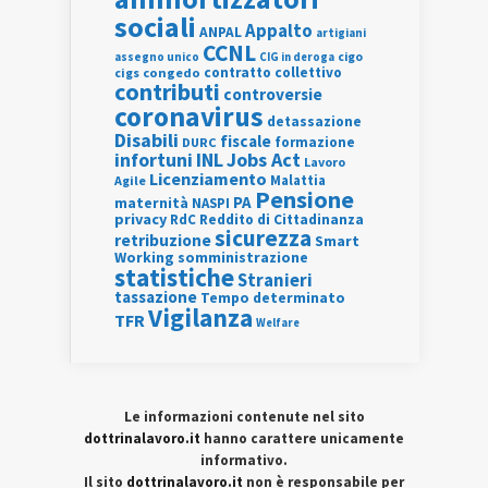
sociali
Appalto
ANPAL
artigiani
CCNL
assegno unico
cigo
CIG in deroga
contratto collettivo
cigs
congedo
contributi
controversie
coronavirus
detassazione
Disabili
fiscale
formazione
DURC
INL
Jobs Act
infortuni
Lavoro
Licenziamento
Agile
Malattia
Pensione
PA
maternità
NASPI
privacy
RdC
Reddito di Cittadinanza
sicurezza
retribuzione
Smart
Working
somministrazione
statistiche
Stranieri
tassazione
Tempo determinato
Vigilanza
TFR
Welfare
Le informazioni contenute nel sito
dottrinalavoro.it
hanno carattere unicamente
informativo.
Il sito
dottrinalavoro.it
non è responsabile per