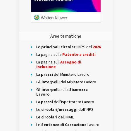
Aree tematiche
Le
principali circolari
INPS del
2026
La pagina sulla
Patente a crediti
La pagina sull'
Assegno di
Inclusione
La
prassi
del Ministero Lavoro
Gli
interpelli
del Ministero Lavoro
Gli
interpelli
sulla
Sicurezza
Lavoro
La
prassi
dell'Ispettorato Lavoro
Le
circolari/messaggi
dell'INPS
Le
circolari
dell'INAIL
Le
Sentenze di Cassazione
Lavoro