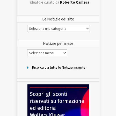
ideato e curato da
Roberto Camera
Le Notizie del sito
Le
Notizie
del
sito
Notizie per mese
Notizie
per
mese
Ricerca tra tutte le Notizie inserite