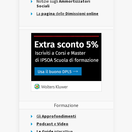
Notizie sugli
Ammortizzatori
Sociali
La
pagina
delle
Dimissioni online
Formazione
Gli
Approfondimenti
Podcast
e
Video
Le Guide
interattive