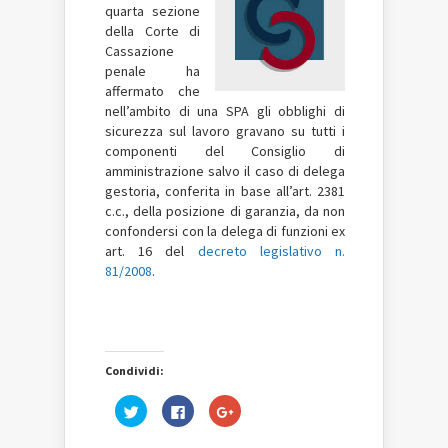
quarta sezione
della Corte di
Cassazione
penale ha
affermato che
nell’ambito di una SPA gli obblighi di
sicurezza sul lavoro gravano su tutti i
componenti del Consiglio di
amministrazione salvo il caso di delega
gestoria, conferita in base all’art. 2381
c.c., della posizione di garanzia, da non
confondersi con la delega di funzioni ex
art. 16 del
decreto legislativo n.
81/2008
.
Condividi:
Fai
Fai
Fai
clic
clic
clic
qui
per
qui
per
condividere
per