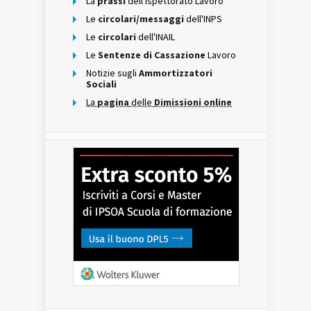
La
prassi
dell'Ispettorato Lavoro
Le
circolari/messaggi
dell'INPS
Le
circolari
dell'INAIL
Le
Sentenze di Cassazione
Lavoro
Notizie sugli
Ammortizzatori
Sociali
La
pagina
delle
Dimissioni online