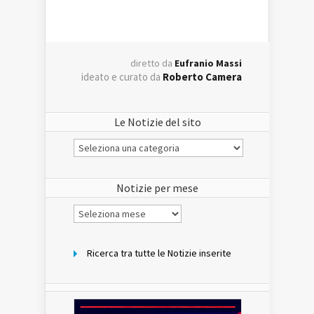
diretto da
Eufranio Massi
ideato e curato da
Roberto Camera
Le Notizie del sito
Le
Notizie
del
sito
Notizie per mese
Notizie
per
mese
Ricerca tra tutte le Notizie inserite