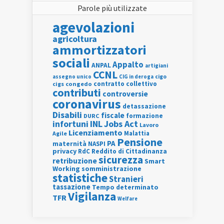
Parole più utilizzate
agevolazioni
agricoltura
ammortizzatori
sociali
Appalto
ANPAL
artigiani
CCNL
assegno unico
cigo
CIG in deroga
contratto collettivo
cigs
congedo
contributi
controversie
coronavirus
detassazione
Disabili
fiscale
formazione
DURC
INL
Jobs Act
infortuni
Lavoro
Licenziamento
Agile
Malattia
Pensione
PA
maternità
NASPI
privacy
RdC
Reddito di Cittadinanza
sicurezza
retribuzione
Smart
Working
somministrazione
statistiche
Stranieri
tassazione
Tempo determinato
Vigilanza
TFR
Welfare