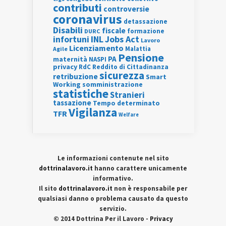
contributi
controversie
coronavirus
detassazione
Disabili
fiscale
formazione
DURC
INL
Jobs Act
infortuni
Lavoro
Licenziamento
Agile
Malattia
Pensione
PA
maternità
NASPI
privacy
RdC
Reddito di Cittadinanza
sicurezza
retribuzione
Smart
Working
somministrazione
statistiche
Stranieri
tassazione
Tempo determinato
Vigilanza
TFR
Welfare
Le informazioni contenute nel sito
dottrinalavoro.it
hanno carattere unicamente
informativo.
Il sito
dottrinalavoro.it
non è responsabile per
qualsiasi danno o problema causato da questo
servizio.
© 2014 Dottrina Per il Lavoro -
Privacy