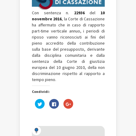
Con sentenza n.
22936
del
10
novembre 2016
, la Corte di Cassazione
ha affermato che in caso di rapporto
part-time verticale annuo, i periodi di
riposo vanno riconosciuti ai fini del
pieno accredito della contribuzione
sulla base del presupposto, derivante
dalla disciplina comunitaria e dalla
sentenza della Corte di giustizia
europea del 10 giugno 2010, della non
discriminazione rispetto al rapporto a
tempo pieno.
Condividi:
Fai
Fai
Fai
clic
clic
clic
qui
per
qui
per
condividere
per
condividere
su
condividere
su
Facebook
su
Twitter
(Si
Google+
(Si
apre
(Si
apre
in
apre
in
una
in