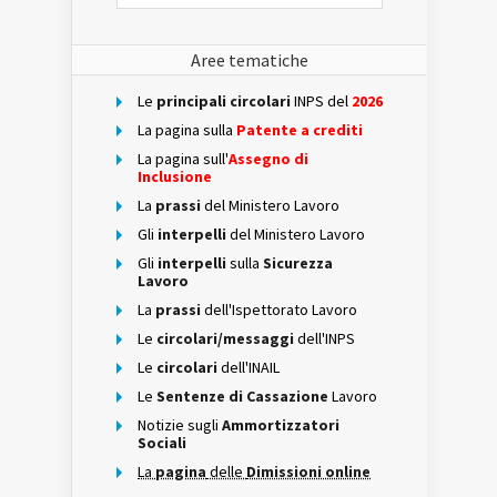
Aree tematiche
Le
principali circolari
INPS del
2026
La pagina sulla
Patente a crediti
La pagina sull'
Assegno di
Inclusione
La
prassi
del Ministero Lavoro
Gli
interpelli
del Ministero Lavoro
Gli
interpelli
sulla
Sicurezza
Lavoro
La
prassi
dell'Ispettorato Lavoro
Le
circolari/messaggi
dell'INPS
Le
circolari
dell'INAIL
Le
Sentenze di Cassazione
Lavoro
Notizie sugli
Ammortizzatori
Sociali
La
pagina
delle
Dimissioni online