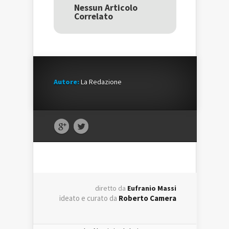
una
nuova
una
Nessun Articolo
nuova
finestra)
nuova
Correlato
finestra)
finestra)
Autore:
La Redazione
diretto da
Eufranio Massi
ideato e curato da
Roberto Camera