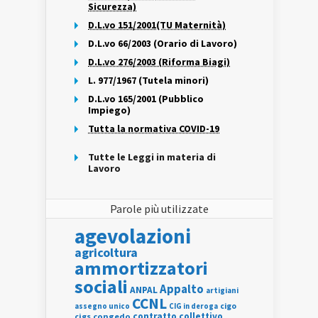
Sicurezza)
D.L.vo 151/2001(TU Maternità)
D.L.vo 66/2003 (Orario di Lavoro)
D.L.vo 276/2003 (Riforma Biagi)
L. 977/1967 (Tutela minori)
D.L.vo 165/2001 (Pubblico
Impiego)
Tutta la normativa COVID-19
Tutte le Leggi in materia di
Lavoro
Parole più utilizzate
agevolazioni
agricoltura
ammortizzatori
sociali
Appalto
ANPAL
artigiani
CCNL
assegno unico
cigo
CIG in deroga
contratto collettivo
cigs
congedo