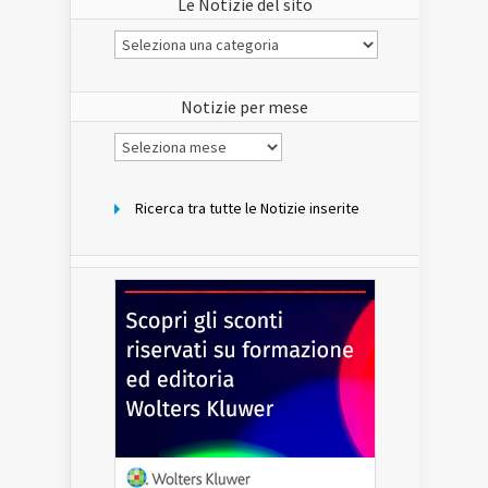
Le Notizie del sito
Le
Notizie
del
sito
Notizie per mese
Notizie
per
mese
Ricerca tra tutte le Notizie inserite