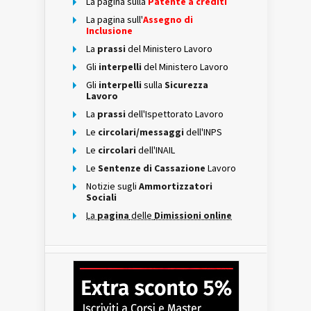
La pagina sulla
Patente a crediti
La pagina sull'
Assegno di
Inclusione
La
prassi
del Ministero Lavoro
Gli
interpelli
del Ministero Lavoro
Gli
interpelli
sulla
Sicurezza
Lavoro
La
prassi
dell'Ispettorato Lavoro
Le
circolari/messaggi
dell'INPS
Le
circolari
dell'INAIL
Le
Sentenze di Cassazione
Lavoro
Notizie sugli
Ammortizzatori
Sociali
La
pagina
delle
Dimissioni online