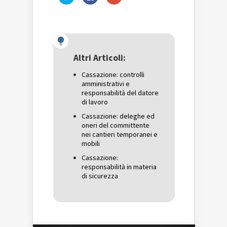
clic
clic
clic
qui
per
qui
per
condividere
per
condividere
su
condividere
su
Facebook
su
Twitter
(Si
Google+
(Si
apre
(Si
apre
in
apre
in
una
in
una
nuova
una
Altri Articoli:
nuova
finestra)
nuova
finestra)
finestra)
Cassazione: controlli
amministrativi e
responsabilità del datore
di lavoro
Cassazione: deleghe ed
oneri del committente
nei cantieri temporanei e
mobili
Cassazione:
responsabilità in materia
di sicurezza