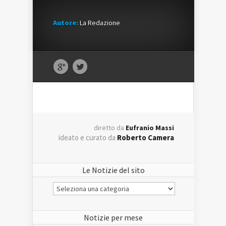
Autore:
La Redazione
diretto da
Eufranio Massi
ideato e curato da
Roberto Camera
Le Notizie del sito
Le
Notizie
del
sito
Notizie per mese