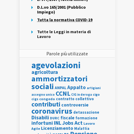
D.L.vo 165/2001 (Pubblico
Impiego)
Tutta la normativa COVID-19
Tutte le Leggi in materia di
Lavoro
Parole più utilizzate
agevolazioni
agricoltura
ammortizzatori
sociali
Appalto
ANPAL
artigiani
CCNL
assegno unico
cigo
CIG in deroga
contratto collettivo
cigs
congedo
contributi
controversie
coronavirus
detassazione
Disabili
fiscale
formazione
DURC
INL
Jobs Act
infortuni
Lavoro
Licenziamento
Agile
Malattia
Pensione