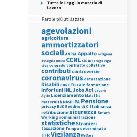
Tutte le Leggi in materia di
Lavoro
Parole più utilizzate
agevolazioni
agricoltura
ammortizzatori
sociali
Appalto
ANPAL
artigiani
CCNL
assegno unico
cigo
CIG in deroga
contratto collettivo
cigs
congedo
contributi
controversie
coronavirus
detassazione
Disabili
fiscale
formazione
DURC
INL
Jobs Act
infortuni
Lavoro
Licenziamento
Agile
Malattia
Pensione
PA
maternità
NASPI
privacy
RdC
Reddito di Cittadinanza
sicurezza
retribuzione
Smart
Working
somministrazione
statistiche
Stranieri
tassazione
Tempo determinato
Vigilanza
TFR
Welfare