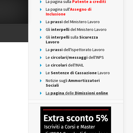
La pagina sulla
Patente a crediti
La pagina sull'
Assegno di
Inclusione
La
prassi
del Ministero Lavoro
Gli
interpelli
del Ministero Lavoro
Gli
interpelli
sulla
Sicurezza
Lavoro
La
prassi
dell'Ispettorato Lavoro
Le
circolari/messaggi
dell'INPS
Le
circolari
dell'INAIL
Le
Sentenze di Cassazione
Lavoro
Notizie sugli
Ammortizzatori
Sociali
La
pagina
delle
Dimissioni online