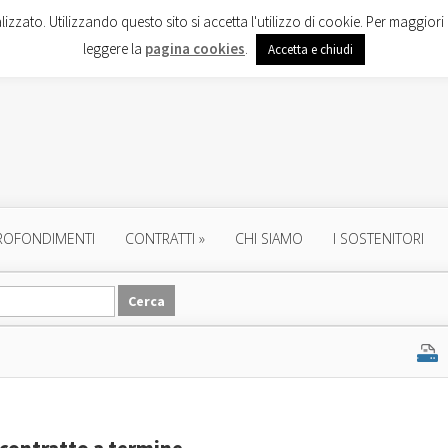
lizzato. Utilizzando questo sito si accetta l'utilizzo di cookie. Per maggiori 
leggere la
pagina cookies
.
Accetta e chiudi
ROFONDIMENTI
CONTRATTI
»
CHI SIAMO
I SOSTENITORI
l contratto a termine