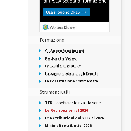
Formazione
Gli
Approfondimenti
Podcast
e
Video
Le Guide
interattive
La pagina dedicata agli
Eventi
La
Costituzione
commentata
Strumenti utili
TFR
– coefficiente rivalutazione
Le Retribuzioni al 2026
Le
Retribuzioni dal 2002 al 2026
Minimali retributivi 2026