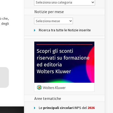
Le
Notizie
del
sito
Notizie per mese
o che,
Notizie
per
 degli
mese
Ricerca tra tutte le Notizie inserite
Aree tematiche
Le
principali circolari
INPS del
2026