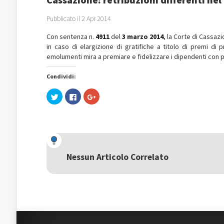
Pubblicato il 2 Apr 2014
Con sentenza n.
4911
del
3 marzo 2014
, la Corte di Cassaz
in caso di elargizione di gratifiche a titolo di premi di 
emolumenti mira a premiare e fidelizzare i dipendenti con 
Condividi:
Fai
Fai
Fai
clic
clic
clic
qui
per
qui
per
condividere
per
condividere
su
condividere
su
Facebook
su
Twitter
(Si
Google+
(Si
apre
(Si
apre
in
apre
in
una
in
una
nuova
una
Nessun Articolo Correlato
nuova
finestra)
nuova
finestra)
finestra)