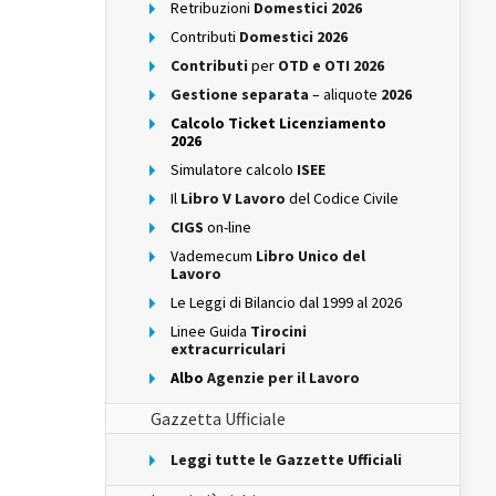
Retribuzioni
Domestici 2026
Contributi
Domestici 2026
Contributi
per
OTD e OTI 2026
Gestione separata
– aliquote
2026
Calcolo Ticket Licenziamento
2026
Simulatore calcolo
ISEE
Il
Libro V Lavoro
del Codice Civile
CIGS
on-line
Vademecum
Libro Unico del
Lavoro
Le Leggi di Bilancio dal 1999 al 2026
Linee Guida
Tirocini
extracurriculari
Albo
Agenzie per il Lavoro
Gazzetta Ufficiale
Leggi tutte le Gazzette Ufficiali