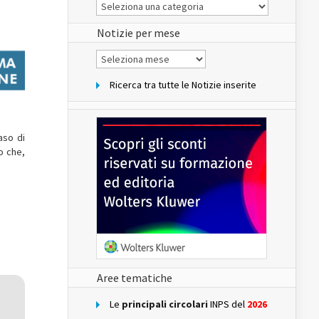
Le
Notizie
del
sito
Notizie per mese
Notizie
per
mese
Ricerca tra tutte le Notizie inserite
aso di
o che,
Aree tematiche
Le
principali circolari
INPS del
2026