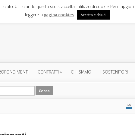
lizzato. Utilizzando questo sito si accetta l'utilizzo di cookie. Per maggiori 
leggere la
pagina cookies
.
Accetta e chiudi
ROFONDIMENTI
CONTRATTI
»
CHI SIAMO
I SOSTENITORI
enziamenti