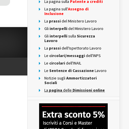
La pagina sulla
Patente a crediti
La pagina sull'
Assegno di
Inclusione
La
prassi
del Ministero Lavoro
Gli
interpelli
del Ministero Lavoro
Gli
interpelli
sulla
Sicurezza
Lavoro
La
prassi
dell'Ispettorato Lavoro
Le
circolari/messaggi
dell'INPS
Le
circolari
dell'INAIL
Le
Sentenze di Cassazione
Lavoro
Notizie sugli
Ammortizzatori
Sociali
La
pagina
delle
Dimissioni online