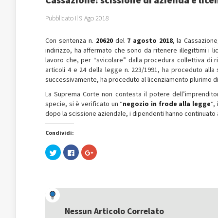
Pubblicato il 9 Ago 2018
Con sentenza n.
20620
del
7 agosto 2018
, la Cassazione
indirizzo, ha affermato che sono da ritenere illegittimi i l
lavoro che, per “svicolare” dalla procedura collettiva di 
articoli 4 e 24 della legge n. 223/1991, ha proceduto alla 
successivamente, ha proceduto al licenziamento plurimo di u
La Suprema Corte non contesta il potere dell’imprendito
specie, si è verificato un “
negozio in frode alla legge
“,
dopo la scissione aziendale, i dipendenti hanno continuato a 
Condividi:
Fai
Fai
Fai
clic
clic
clic
qui
per
qui
per
condividere
per
condividere
su
condividere
su
Facebook
su
Twitter
(Si
Google+
(Si
apre
(Si
apre
in
apre
in
una
in
una
nuova
una
Nessun Articolo Correlato
nuova
finestra)
nuova