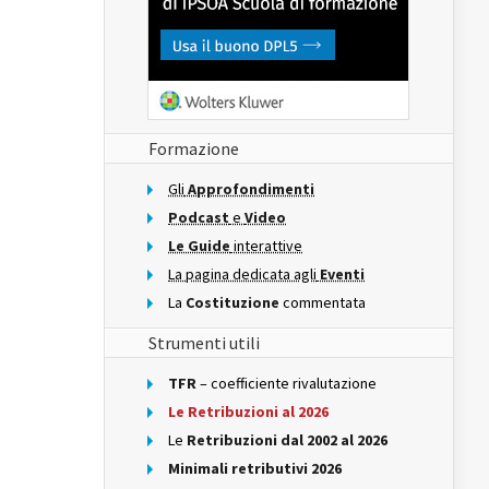
Formazione
Gli
Approfondimenti
Podcast
e
Video
Le Guide
interattive
La pagina dedicata agli
Eventi
La
Costituzione
commentata
Strumenti utili
TFR
– coefficiente rivalutazione
Le Retribuzioni al 2026
Le
Retribuzioni dal 2002 al 2026
Minimali retributivi 2026