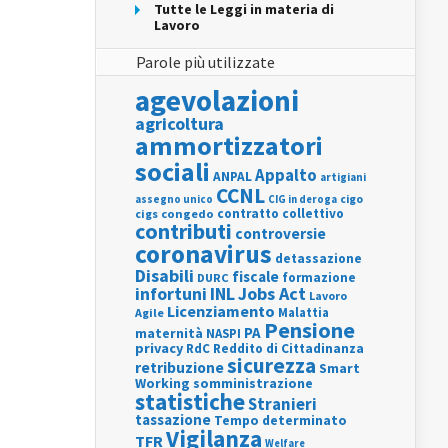
Tutte le Leggi in materia di
Lavoro
Parole più utilizzate
agevolazioni
agricoltura
ammortizzatori
sociali
Appalto
ANPAL
artigiani
CCNL
assegno unico
cigo
CIG in deroga
contratto collettivo
cigs
congedo
contributi
controversie
coronavirus
detassazione
Disabili
fiscale
formazione
DURC
INL
Jobs Act
infortuni
Lavoro
Licenziamento
Agile
Malattia
Pensione
PA
maternità
NASPI
privacy
RdC
Reddito di Cittadinanza
sicurezza
retribuzione
Smart
Working
somministrazione
statistiche
Stranieri
tassazione
Tempo determinato
Vigilanza
TFR
Welfare