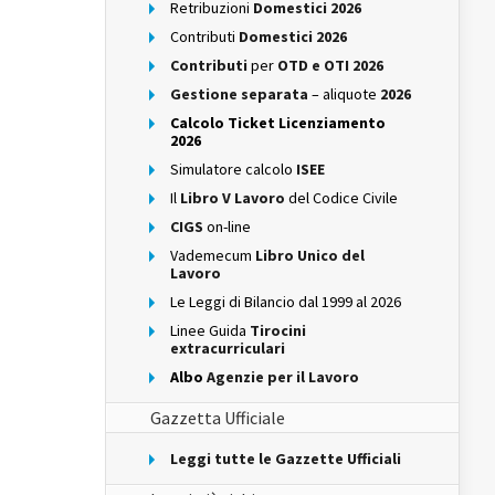
Retribuzioni
Domestici 2026
Contributi
Domestici 2026
Contributi
per
OTD e OTI 2026
Gestione separata
– aliquote
2026
Calcolo Ticket Licenziamento
2026
Simulatore calcolo
ISEE
Il
Libro V Lavoro
del Codice Civile
CIGS
on-line
Vademecum
Libro Unico del
Lavoro
Le Leggi di Bilancio dal 1999 al 2026
Linee Guida
Tirocini
extracurriculari
Albo
Agenzie per il Lavoro
Gazzetta Ufficiale
Leggi tutte le Gazzette Ufficiali