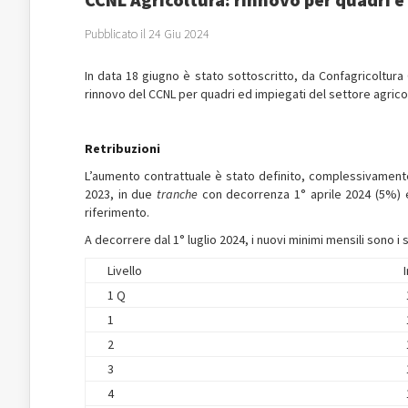
Pubblicato il 24 Giu 2024
In data 18 giugno è stato sottoscritto, da Confagricoltura Conf
rinnovo del CCNL per quadri ed impiegati del settore agrico
Retribuzioni
L’aumento contrattuale è stato definito, complessivamente,
2023, in due
tranche
con decorrenza 1° aprile 2024 (5%) e 
riferimento.
A decorrere dal 1° luglio 2024, i nuovi minimi mensili sono i 
Livello
1 Q
1
2
3
4