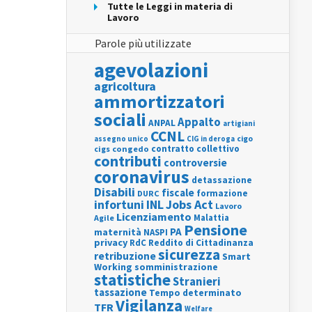
Tutte le Leggi in materia di
Lavoro
Parole più utilizzate
agevolazioni
agricoltura
ammortizzatori
sociali
Appalto
ANPAL
artigiani
CCNL
assegno unico
cigo
CIG in deroga
contratto collettivo
cigs
congedo
contributi
controversie
coronavirus
detassazione
Disabili
fiscale
formazione
DURC
INL
Jobs Act
infortuni
Lavoro
Licenziamento
Agile
Malattia
Pensione
PA
maternità
NASPI
privacy
RdC
Reddito di Cittadinanza
sicurezza
retribuzione
Smart
Working
somministrazione
statistiche
Stranieri
tassazione
Tempo determinato
Vigilanza
TFR
Welfare