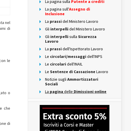
La pagina sulla
Patente a crediti
La pagina sull'
Assegno di
Inclusione
La
prassi
del Ministero Lavoro
ata nel
imi di
Gli
interpelli
del Ministero Lavoro
Gli
interpelli
sulla
Sicurezza
Lavoro
La
prassi
dell'Ispettorato Lavoro
Le
circolari/messaggi
dell'INPS
con le
Le
circolari
dell'INAIL
Le
Sentenze di Cassazione
Lavoro
Notizie sugli
Ammortizzatori
Sociali
La
pagina
delle
Dimissioni online
gato o
le che
ione di