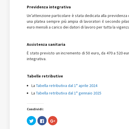
Previdenza integrativa
Un’attenzione particolare è stata dedicata alla previdenza 
una platea sempre più ampia di lavoratori il secondo pilas
euro mensili a carico dei datori di lavoro per tutta la vigenz
Assistenza sanitaria
È stato previsto un incremento di 50 euro, da 470 a 520 euro
integrativa.
Tabelle retributive
La
Tabella retributiva dal 1° aprile 2024
La
Tabella retributiva dal 1° gennaio 2025
Condividi:
Fai
Fai
Fai
clic
clic
clic
qui
per
qui