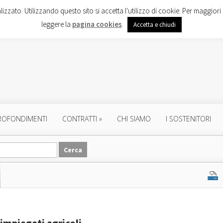
lizzato. Utilizzando questo sito si accetta l'utilizzo di cookie. Per maggiori 
leggere la
pagina cookies
.
Accetta e chiudi
ROFONDIMENTI
CONTRATTI
»
CHI SIAMO
I SOSTENITORI
 impiegati agricoli