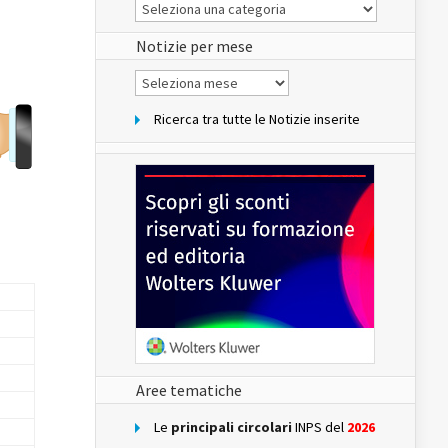
Le
Notizie
del
sito
Notizie per mese
Notizie
per
mese
Ricerca tra tutte le Notizie inserite
Aree tematiche
Le
principali circolari
INPS del
2026