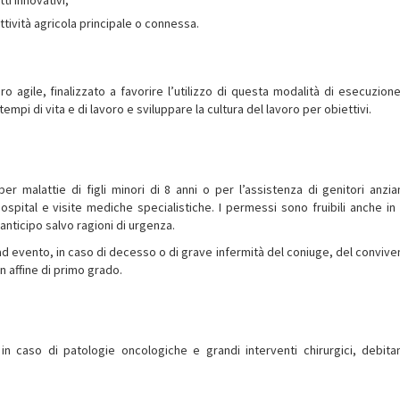
ti innovativi;
ttività agricola principale o connessa.
ro agile, finalizzato a favorire l’utilizzo di questa modalità di esecuzione
empi di vita e di lavoro e sviluppare la cultura del lavoro per obiettivi.
per malattie di figli minori di 8 anni o per l’assistenza di genitori anzia
 hospital e visite mediche specialistiche. I permessi sono fruibili anche i
anticipo salvo ragioni di urgenza.
i, ad evento, in caso di decesso o di grave infermità del coniuge, del convive
n affine di primo grado.
 in caso di patologie oncologiche e grandi interventi chirurgici, debit