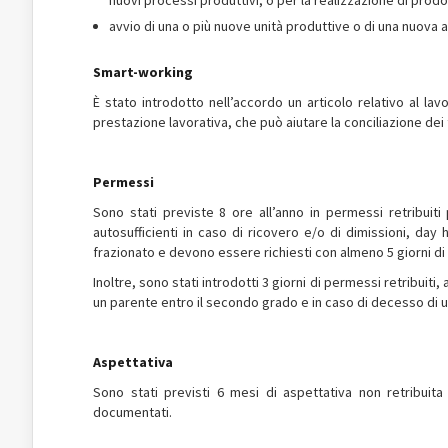
nuovi processi produttivi, o per la realizzazione di prodot
avvio di una o più nuove unità produttive o di una nuova a
Smart-working
È stato introdotto nell’accordo un articolo relativo al lavo
prestazione lavorativa, che può aiutare la conciliazione dei t
Permessi
Sono stati previste 8 ore all’anno in permessi retribuiti 
autosufficienti in caso di ricovero e/o di dimissioni, day
frazionato e devono essere richiesti con almeno 5 giorni di 
Inoltre, sono stati introdotti 3 giorni di permessi retribuit
un parente entro il secondo grado e in caso di decesso di u
Aspettativa
Sono stati previsti 6 mesi di aspettativa non retribuita
documentati.