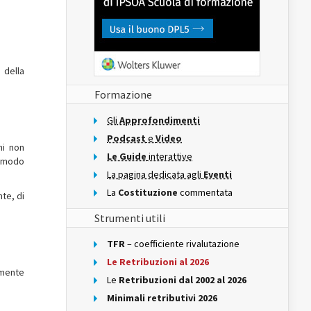
 della
Formazione
Gli
Approfondimenti
Podcast
e
Video
ni non
Le Guide
interattive
n modo
La pagina dedicata agli
Eventi
La
Costituzione
commentata
nte, di
Strumenti utili
TFR
– coefficiente rivalutazione
Le Retribuzioni al 2026
amente
Le
Retribuzioni dal 2002 al 2026
Minimali retributivi 2026