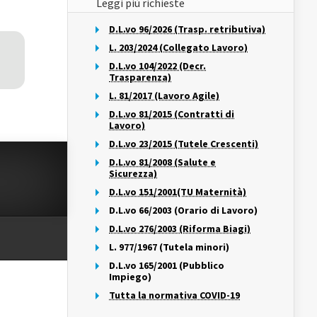
Leggi più richieste
D.L.vo 96/2026 (Trasp. retributiva)
L. 203/2024 (Collegato Lavoro)
D.L.vo 104/2022 (Decr.
Trasparenza)
L. 81/2017 (Lavoro Agile)
D.L.vo 81/2015 (Contratti di
Lavoro)
D.L.vo 23/2015 (Tutele Crescenti)
D.L.vo 81/2008 (Salute e
Sicurezza)
D.L.vo 151/2001(TU Maternità)
D.L.vo 66/2003 (Orario di Lavoro)
D.L.vo 276/2003 (Riforma Biagi)
L. 977/1967 (Tutela minori)
D.L.vo 165/2001 (Pubblico
Impiego)
Tutta la normativa COVID-19