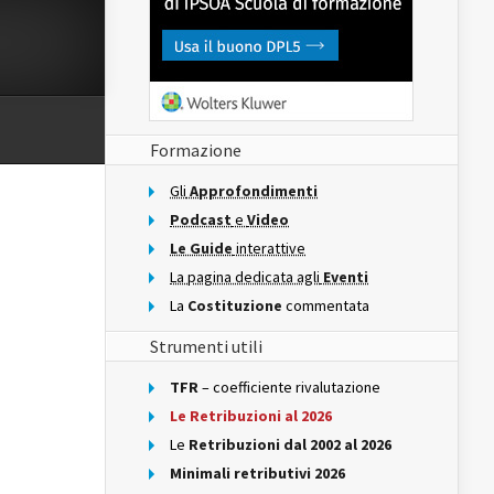
Formazione
Gli
Approfondimenti
Podcast
e
Video
Le Guide
interattive
La pagina dedicata agli
Eventi
La
Costituzione
commentata
Strumenti utili
TFR
– coefficiente rivalutazione
Le Retribuzioni al 2026
Le
Retribuzioni dal 2002 al 2026
Minimali retributivi 2026