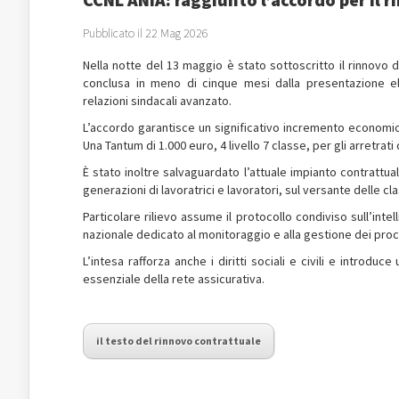
Pubblicato il 22 Mag 2026
Nella notte del 13 maggio è stato sottoscritto il rinnovo d
conclusa in meno di cinque mesi dalla presentazione e
relazioni sindacali avanzato.
L’accordo garantisce un significativo incremento economico 
Una Tantum di 1.000 euro, 4 livello 7 classe, per gli arretrati
È stato inoltre salvaguardato l’attuale impianto contratt
generazioni di lavoratrici e lavoratori, sul versante delle cla
Particolare rilievo assume il protocollo condiviso sull’intel
nazionale dedicato al monitoraggio e alla gestione dei proc
L’intesa rafforza anche i diritti sociali e civili e introdu
essenziale della rete assicurativa.
il testo del rinnovo contrattuale