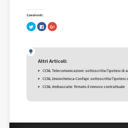
Condividi:
Fai
Fai
Fai
clic
clic
clic
qui
per
qui
per
condividere
per
condividere
su
condividere
su
Facebook
su
Twitter
(Si
Google+
(Si
apre
(Si
apre
in
apre
in
una
in
una
nuova
una
Altri Articoli:
nuova
finestra)
nuova
finestra)
finestra)
CCNL Telecomunicazioni: sottoscritta l’ipotesi di 
CCNL Unionchimica-Confapi: sottoscritta l’ipotesi 
CCNL Ambasciate: firmato il rinnovo contrattuale