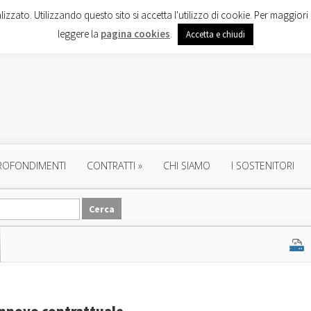
lizzato. Utilizzando questo sito si accetta l'utilizzo di cookie. Per maggiori 
leggere la
pagina cookies
.
Accetta e chiudi
ROFONDIMENTI
CONTRATTI
»
CHI SIAMO
I SOSTENITORI
rinnovo contrattuale