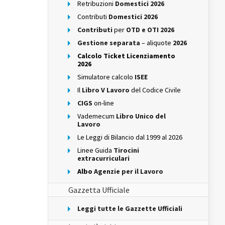
Retribuzioni
Domestici 2026
Contributi
Domestici 2026
Contributi
per
OTD e OTI 2026
Gestione separata
– aliquote
2026
Calcolo Ticket Licenziamento
2026
Simulatore calcolo
ISEE
Il
Libro V Lavoro
del Codice Civile
CIGS
on-line
Vademecum
Libro Unico del
Lavoro
Le Leggi di Bilancio dal 1999 al 2026
Linee Guida
Tirocini
extracurriculari
Albo
Agenzie per il Lavoro
Gazzetta Ufficiale
Leggi tutte le Gazzette Ufficiali