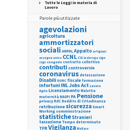
Tutte le Leggi in materia di
Lavoro
Parole più utilizzate
agevolazioni
agricoltura
ammortizzatori
sociali
Appalto
ANPAL
artigiani
CCNL
assegno unico
cigo
CIG in deroga
contratto collettivo
cigs
congedo
contributi
controversie
coronavirus
detassazione
Disabili
fiscale
formazione
DURC
INL
Jobs Act
infortuni
Lavoro
Licenziamento
Agile
Malattia
Pensione
PA
maternità
NASPI
privacy
RdC
Reddito di Cittadinanza
sicurezza
retribuzione
Smart
Working
somministrazione
statistiche
Stranieri
tassazione
Tempo determinato
Vigilanza
TFR
Welfare