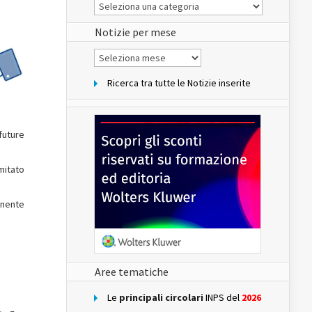
Le
Notizie
del
sito
Notizie per mese
Notizie
per
mese
Ricerca tra tutte le Notizie inserite
future
omitato
onente
Aree tematiche
Le
principali circolari
INPS del
2026