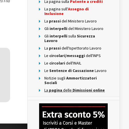
ito Fna
La pagina sulla
Patente a crediti
La pagina sull'
Assegno di
Inclusione
La
prassi
del Ministero Lavoro
Gli
interpelli
del Ministero Lavoro
Gli
interpelli
sulla
Sicurezza
Lavoro
La
prassi
dell'Ispettorato Lavoro
Le
circolari/messaggi
dell'INPS
Le
circolari
dell'INAIL
Le
Sentenze di Cassazione
Lavoro
Notizie sugli
Ammortizzatori
Sociali
La
pagina
delle
Dimissioni online