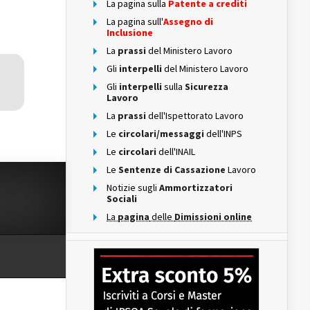
La pagina sulla
Patente a crediti
La pagina sull'
Assegno di
Inclusione
La
prassi
del Ministero Lavoro
Gli
interpelli
del Ministero Lavoro
Gli
interpelli
sulla
Sicurezza
Lavoro
La
prassi
dell'Ispettorato Lavoro
Le
circolari/messaggi
dell'INPS
Le
circolari
dell'INAIL
Le
Sentenze di Cassazione
Lavoro
Notizie sugli
Ammortizzatori
Sociali
La
pagina
delle
Dimissioni online