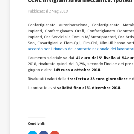
Pubblicato il 2 Mag 2018
Confartigianato Autoriparazione, Confartigianato Meta
Impianti, Confartigianato Orafi, Confartigianato Odontot
Impianti, Cna Servizi alla Comunità/ Autoriparatori, Cna Art
Sno, Casartigiani e Fiom-Cgil, Fim-Cisl, Uilm-Uil
hanno sotto
accordo per il rinnovo del contratto nazionale dei lavorator
L’aumento salariale va dai
42 euro del 5° livello
ai
54 eur
2018, rivalutato quindi del 3,2%, secondo l’indice dei prez
giugno e altre
149 euro a ottobre 2018
.
Rivalutati i valori della
trasferta a 35 euro giornaliere
e d
Il contratto avrà
validità fino al 31 dicembre 2018
.
Condividi: