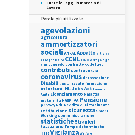
Tutte le Leggi in materia di
Lavoro
Parole più utilizzate
agevolazioni
agricoltura
ammortizzatori
sociali
Appalto
ANPAL
artigiani
CCNL
assegno unico
cigo
CIG in deroga
contratto collettivo
cigs
congedo
contributi
controversie
coronavirus
detassazione
Disabili
fiscale
formazione
DURC
INL
Jobs Act
infortuni
Lavoro
Licenziamento
Agile
Malattia
Pensione
PA
maternità
NASPI
privacy
RdC
Reddito di Cittadinanza
sicurezza
retribuzione
Smart
Working
somministrazione
statistiche
Stranieri
tassazione
Tempo determinato
Vigilanza
TFR
Welfare