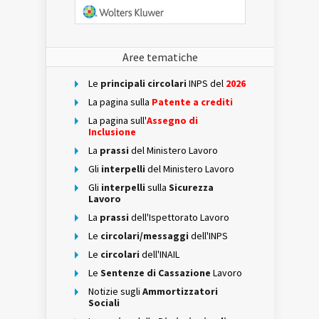
Aree tematiche
Le
principali circolari
INPS del
2026
La pagina sulla
Patente a crediti
La pagina sull'
Assegno di
Inclusione
La
prassi
del Ministero Lavoro
Gli
interpelli
del Ministero Lavoro
Gli
interpelli
sulla
Sicurezza
Lavoro
La
prassi
dell'Ispettorato Lavoro
Le
circolari/messaggi
dell'INPS
Le
circolari
dell'INAIL
Le
Sentenze di Cassazione
Lavoro
Notizie sugli
Ammortizzatori
Sociali