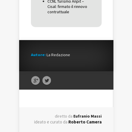
CCNL Turismo Anpit –
Cisal: firmato il rinnovo
contrattuale
Autore:
La Redazione
diretto da
Eufranio Massi
ideato e curato da
Roberto Camera