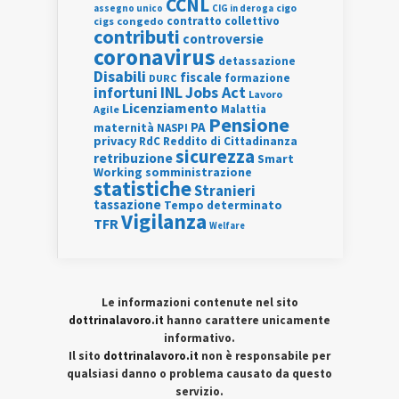
CCNL
assegno unico
cigo
CIG in deroga
contratto collettivo
cigs
congedo
contributi
controversie
coronavirus
detassazione
Disabili
fiscale
formazione
DURC
INL
Jobs Act
infortuni
Lavoro
Licenziamento
Agile
Malattia
Pensione
PA
maternità
NASPI
privacy
RdC
Reddito di Cittadinanza
sicurezza
retribuzione
Smart
Working
somministrazione
statistiche
Stranieri
tassazione
Tempo determinato
Vigilanza
TFR
Welfare
Le informazioni contenute nel sito
dottrinalavoro.it
hanno carattere unicamente
informativo.
Il sito
dottrinalavoro.it
non è responsabile per
qualsiasi danno o problema causato da questo
servizio.