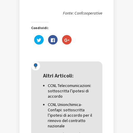
Fonte: Confcooperative
Condividi:
Fai
Fai
Fai
clic
clic
clic
qui
per
qui
per
condividere
per
condividere
su
condividere
su
Facebook
su
Twitter
(Si
Google+
(Si
apre
(Si
apre
in
apre
in
una
in
una
nuova
una
Altri Articoli:
nuova
finestra)
nuova
finestra)
finestra)
CCNL Telecomunicazioni:
sottoscritta l’ipotesi di
accordo
CCNL Unionchimica-
Confapi: sottoscritta
l’ipotesi di accordo per il
rinnovo del contratto
nazionale