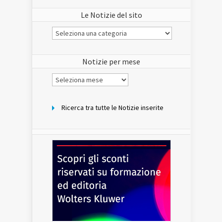
Le Notizie del sito
Le
Notizie
del
sito
Notizie per mese
Notizie
per
mese
Ricerca tra tutte le Notizie inserite