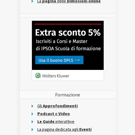
La
pagina
delle
Dimissioni online
Formazione
Gli
Approfondimenti
Podcast
e
Video
Le Guide
interattive
La pagina dedicata agli
Eventi