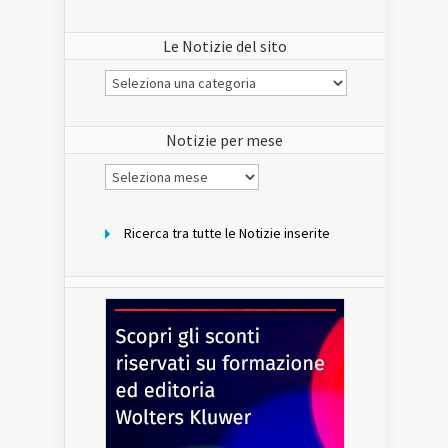
Le Notizie del sito
Le
Notizie
del
sito
Notizie per mese
Notizie
per
mese
Ricerca tra tutte le Notizie inserite