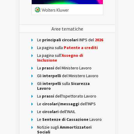
Aree tematiche
Le
principali circolari
INPS del
2026
La pagina sulla
Patente a crediti
La pagina sull'
Assegno di
Inclusione
La
prassi
del Ministero Lavoro
Gli
interpelli
del Ministero Lavoro
Gli
interpelli
sulla
Sicurezza
Lavoro
La
prassi
dell'Ispettorato Lavoro
Le
circolari/messaggi
dell'INPS
Le
circolari
dell'INAIL
Le
Sentenze di Cassazione
Lavoro
Notizie sugli
Ammortizzatori
Sociali