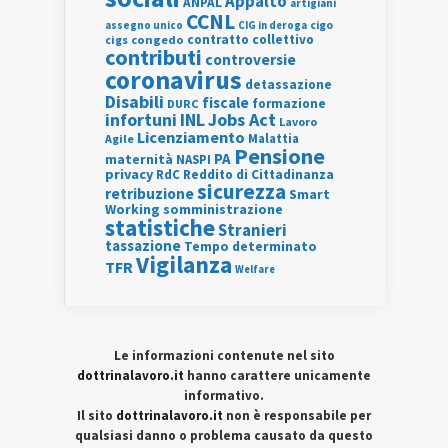
Appalto
ANPAL
artigiani
CCNL
assegno unico
cigo
CIG in deroga
contratto collettivo
cigs
congedo
contributi
controversie
coronavirus
detassazione
Disabili
fiscale
formazione
DURC
INL
Jobs Act
infortuni
Lavoro
Licenziamento
Agile
Malattia
Pensione
PA
maternità
NASPI
privacy
RdC
Reddito di Cittadinanza
sicurezza
retribuzione
Smart
Working
somministrazione
statistiche
Stranieri
tassazione
Tempo determinato
Vigilanza
TFR
Welfare
Le informazioni contenute nel sito
dottrinalavoro.it
hanno carattere unicamente
informativo.
Il sito
dottrinalavoro.it
non è responsabile per
qualsiasi danno o problema causato da questo