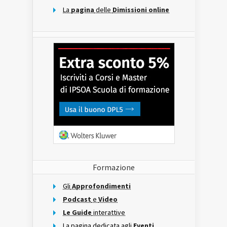
La
pagina
delle
Dimissioni online
Formazione
Gli
Approfondimenti
Podcast
e
Video
Le Guide
interattive
La pagina dedicata agli
Eventi