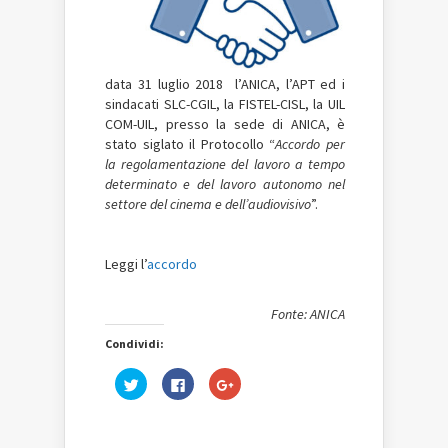
data 31 luglio 2018
l’ANICA, l’APT ed i
sindacati SLC-CGIL, la FISTEL-CISL, la UIL
COM-UIL,
presso la sede di ANICA, è
stato siglato il Protocollo “
Accordo per
la regolamentazione del lavoro a tempo
determinato e del lavoro autonomo nel
settore del cinema e dell’audiovisivo
”.
Leggi l’
accordo
Fonte: ANICA
Condividi:
Fai
Fai
Fai
clic
clic
clic
qui
per
qui
per
condividere
per
condividere
su
condividere
su
Facebook
su