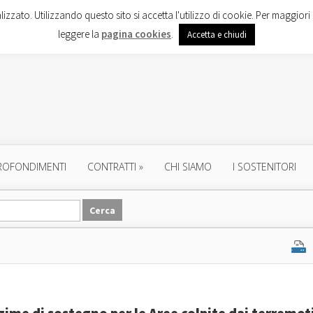
lizzato. Utilizzando questo sito si accetta l'utilizzo di cookie. Per maggiori 
leggere la
pagina cookies
.
Accetta e chiudi
ROFONDIMENTI
CONTRATTI
»
CHI SIAMO
I SOSTENITORI
ime di sostegno per le Aree colpite dai terremot