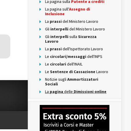
La pagina sulla
Patente a crediti
La pagina sull'
Assegno di
Inclusione
La
prassi
del Ministero Lavoro
Gli
interpelli
del Ministero Lavoro
Gli
interpelli
sulla
Sicurezza
Lavoro
La
prassi
dell'Ispettorato Lavoro
Le
circolari/messaggi
dell'INPS
Le
circolari
dell'INAIL
Le
Sentenze di Cassazione
Lavoro
Notizie sugli
Ammortizzatori
Sociali
La
pagina
delle
Dimissioni online