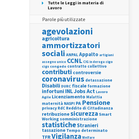
Tutte le Leggi in materia di
Lavoro
Parole più utilizzate
agevolazioni
agricoltura
ammortizzatori
sociali
Appalto
ANPAL
artigiani
CCNL
assegno unico
cigo
CIG in deroga
contratto collettivo
cigs
congedo
contributi
controversie
coronavirus
detassazione
Disabili
fiscale
formazione
DURC
INL
Jobs Act
infortuni
Lavoro
Licenziamento
Agile
Malattia
Pensione
PA
maternità
NASPI
privacy
RdC
Reddito di Cittadinanza
sicurezza
retribuzione
Smart
Working
somministrazione
statistiche
Stranieri
tassazione
Tempo determinato
Vigilanza
TFR
Welfare