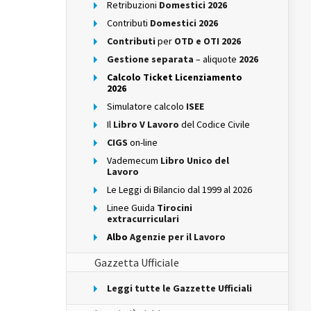
Retribuzioni
Domestici 2026
Contributi
Domestici 2026
Contributi
per
OTD e OTI 2026
Gestione separata
– aliquote
2026
Calcolo Ticket Licenziamento
2026
Simulatore calcolo
ISEE
Il
Libro V Lavoro
del Codice Civile
CIGS
on-line
Vademecum
Libro Unico del
Lavoro
Le Leggi di Bilancio dal 1999 al 2026
Linee Guida
Tirocini
extracurriculari
Albo
Agenzie per il Lavoro
Gazzetta Ufficiale
Leggi tutte le Gazzette Ufficiali