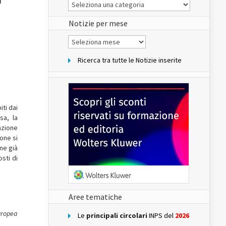
Le
Notizie
del
sito
Notizie per mese
Notizie
per
mese
Ricerca tra tutte le Notizie inserite
iti dai
sa, la
azione
one si
ne già
sti di
Aree tematiche
uropea
Le
principali circolari
INPS del
2026