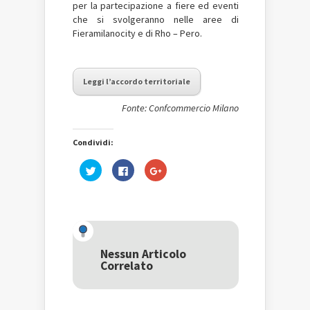
per la partecipazione a fiere ed eventi
che si svolgeranno nelle aree di
Fieramilanocity e di Rho – Pero.
Leggi l’accordo territoriale
Fonte: Confcommercio Milano
Condividi:
Fai
Fai
Fai
clic
clic
clic
qui
per
qui
per
condividere
per
condividere
su
condividere
su
Facebook
su
Twitter
(Si
Google+
(Si
apre
(Si
apre
in
apre
in
una
in
una
nuova
una
Nessun Articolo
nuova
finestra)
nuova
Correlato
finestra)
finestra)