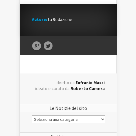
Autore:
La Redazione
diretto da
Eufranio Massi
ideato e curato da
Roberto Camera
Le Notizie del sito
Le
Notizie
del
sito