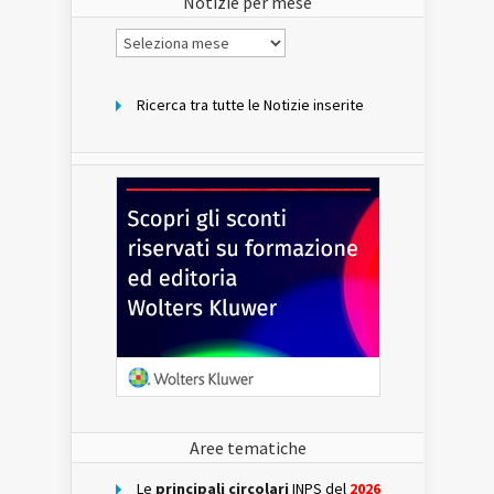
Notizie per mese
Notizie
per
mese
Ricerca tra tutte le Notizie inserite
Aree tematiche
Le
principali circolari
INPS del
2026