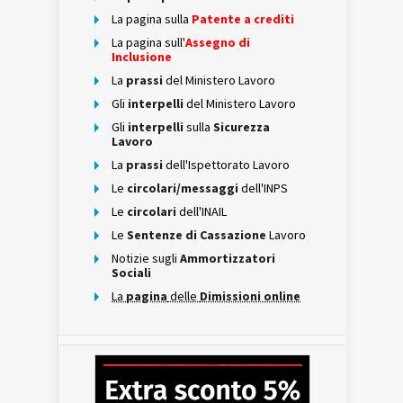
La pagina sulla
Patente a crediti
La pagina sull'
Assegno di
Inclusione
La
prassi
del Ministero Lavoro
Gli
interpelli
del Ministero Lavoro
Gli
interpelli
sulla
Sicurezza
Lavoro
La
prassi
dell'Ispettorato Lavoro
Le
circolari/messaggi
dell'INPS
Le
circolari
dell'INAIL
Le
Sentenze di Cassazione
Lavoro
Notizie sugli
Ammortizzatori
Sociali
La
pagina
delle
Dimissioni online