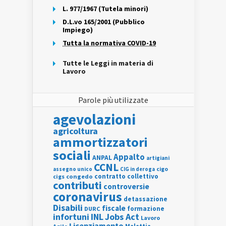
L. 977/1967 (Tutela minori)
D.L.vo 165/2001 (Pubblico
Impiego)
Tutta la normativa COVID-19
Tutte le Leggi in materia di
Lavoro
Parole più utilizzate
agevolazioni
agricoltura
ammortizzatori
sociali
Appalto
ANPAL
artigiani
CCNL
assegno unico
cigo
CIG in deroga
contratto collettivo
cigs
congedo
contributi
controversie
coronavirus
detassazione
Disabili
fiscale
formazione
DURC
INL
Jobs Act
infortuni
Lavoro
Licenziamento