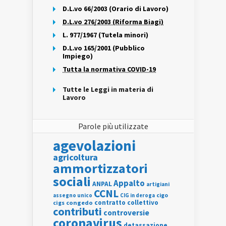
D.L.vo 66/2003 (Orario di Lavoro)
D.L.vo 276/2003 (Riforma Biagi)
L. 977/1967 (Tutela minori)
D.L.vo 165/2001 (Pubblico
Impiego)
Tutta la normativa COVID-19
Tutte le Leggi in materia di
Lavoro
Parole più utilizzate
agevolazioni
agricoltura
ammortizzatori
sociali
Appalto
ANPAL
artigiani
CCNL
assegno unico
cigo
CIG in deroga
contratto collettivo
cigs
congedo
contributi
controversie
coronavirus
detassazione