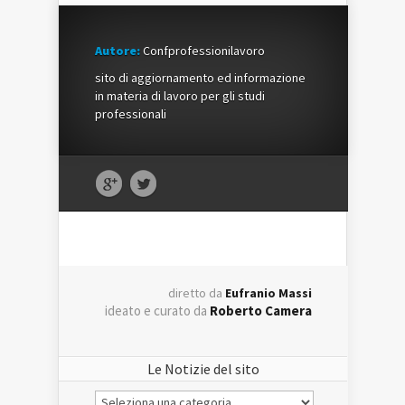
Autore:
Confprofessionilavoro
sito di aggiornamento ed informazione
in materia di lavoro per gli studi
professionali
diretto da
Eufranio Massi
ideato e curato da
Roberto Camera
Le Notizie del sito
Le