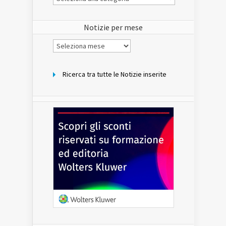
Notizie
del
sito
Notizie per mese
Notizie
per
mese
Ricerca tra tutte le Notizie inserite