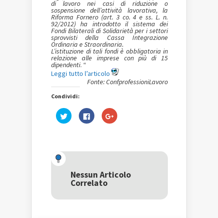
di lavoro nei casi di riduzione o
sospensione dell’attività lavorativa, la
Riforma Fornero (art. 3 co. 4 e ss. L. n.
92/2012) ha introdotto il sistema dei
Fondi Bilaterali di Solidarietà per i settori
sprovvisti della Cassa Integrazione
Ordinaria e Straordinaria.
L’istituzione di tali fondi è obbligatoria in
relazione alle imprese con più di 15
dipendenti
. “
Leggi tutto l’articolo
Fonte: ConfprofessioniLavoro
Condividi:
Fai
Fai
Fai
clic
clic
clic
qui
per
qui
per
condividere
per
condividere
su
condividere
su
Facebook
su
Twitter
(Si
Google+
(Si
apre
(Si
apre
in
apre
in
una
in
una
nuova
una
Nessun Articolo
nuova
finestra)
nuova
Correlato
finestra)
finestra)