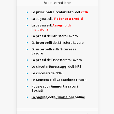
Aree tematiche
Le
principali circolari
INPS del
2026
La pagina sulla
Patente a crediti
La pagina sull'
Assegno di
Inclusione
La
prassi
del Ministero Lavoro
Gli
interpelli
del Ministero Lavoro
Gli
interpelli
sulla
Sicurezza
Lavoro
La
prassi
dell'Ispettorato Lavoro
Le
circolari/messaggi
dell'INPS
Le
circolari
dell'INAIL
Le
Sentenze di Cassazione
Lavoro
Notizie sugli
Ammortizzatori
Sociali
La
pagina
delle
Dimissioni online