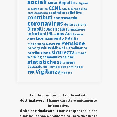
sociali
Appalto
ANPAL
artigiani
CCNL
assegno unico
cigo
CIG in deroga
contratto collettivo
cigs
congedo
contributi
controversie
coronavirus
detassazione
Disabili
fiscale
formazione
DURC
INL
Jobs Act
infortuni
Lavoro
Licenziamento
Agile
Malattia
Pensione
PA
maternità
NASPI
privacy
RdC
Reddito di Cittadinanza
sicurezza
retribuzione
Smart
Working
somministrazione
statistiche
Stranieri
tassazione
Tempo determinato
Vigilanza
TFR
Welfare
Le informazioni contenute nel sito
dottrinalavoro.it
hanno carattere unicamente
informativo.
Il sito
dottrinalavoro.it
non è responsabile per
qualsiasi danno o problema causato da questo