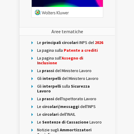
Aree tematiche
Le
principali circolari
INPS del
2026
La pagina sulla
Patente a crediti
La pagina sull'
Assegno di
Inclusione
La
prassi
del Ministero Lavoro
Gli
interpelli
del Ministero Lavoro
Gli
interpelli
sulla
Sicurezza
Lavoro
La
prassi
dell'Ispettorato Lavoro
Le
circolari/messaggi
dell'INPS
Le
circolari
dell'INAIL
Le
Sentenze di Cassazione
Lavoro
Notizie sugli
Ammortizzatori