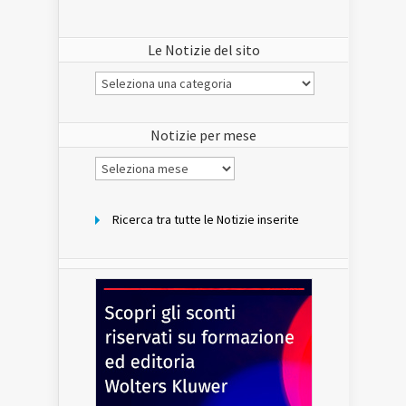
Le Notizie del sito
Le
Notizie
del
sito
Notizie per mese
Notizie
per
mese
Ricerca tra tutte le Notizie inserite