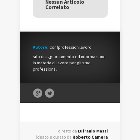
una
nuova
una
Nessun Articolo
nuova
finestra)
nuova
Correlato
finestra)
finestra)
Autore:
Confprofessionilavoro
sito di aggiornamento ed informazione
in materia di lavoro per gli studi
professionali
diretto da
Eufranio Massi
ideato e curato da
Roberto Camera