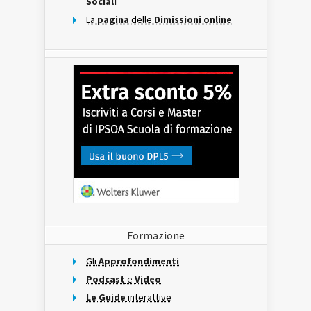
Sociali
La
pagina
delle
Dimissioni online
Formazione
Gli
Approfondimenti
Podcast
e
Video
Le Guide
interattive