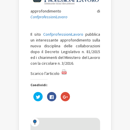
approfondimento di
ConfprofessioniLavoro
Il sito
ConfprofessioniLavoro
pubblica
un interessante approfondimento sulla
nuova disciplina delle collaborazioni
dopo il Decreto Legislativo n. 81/2015
ed i chiarimenti del Ministero del Lavoro
con la circolare n. 3/2016.
Scarico l’articolo
Condividi:
Fai
Fai
Fai
clic
clic
clic
qui
per
qui
per
condividere
per
condividere
su
condividere
su
Facebook
su
Twitter
(Si
Google+
(Si
apre
(Si
apre
in
apre
in
una
in