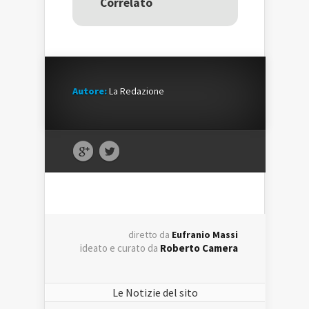
Correlato
finestra)
finestra)
Autore:
La Redazione
diretto da
Eufranio Massi
ideato e curato da
Roberto Camera
Le Notizie del sito