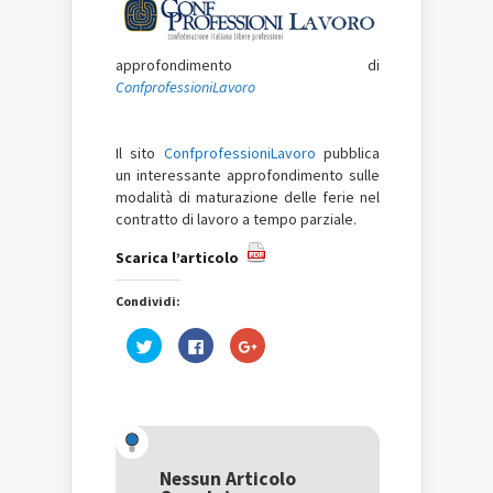
approfondimento di
ConfprofessioniLavoro
Il sito
ConfprofessioniLavoro
pubblica
un interessante approfondimento sulle
modalità di maturazione delle ferie nel
contratto di lavoro a tempo parziale.
Scarica l’articolo
Condividi:
Fai
Fai
Fai
clic
clic
clic
qui
per
qui
per
condividere
per
condividere
su
condividere
su
Facebook
su
Twitter
(Si
Google+
(Si
apre
(Si
apre
in
apre
in
una
in
una
nuova
una
Nessun Articolo
nuova
finestra)
nuova