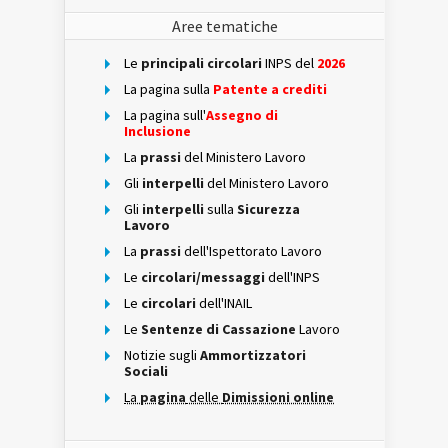
Aree tematiche
Le
principali circolari
INPS del
2026
La pagina sulla
Patente a crediti
La pagina sull'
Assegno di
Inclusione
La
prassi
del Ministero Lavoro
Gli
interpelli
del Ministero Lavoro
Gli
interpelli
sulla
Sicurezza
Lavoro
La
prassi
dell'Ispettorato Lavoro
Le
circolari/messaggi
dell'INPS
Le
circolari
dell'INAIL
Le
Sentenze di Cassazione
Lavoro
Notizie sugli
Ammortizzatori
Sociali
La
pagina
delle
Dimissioni online