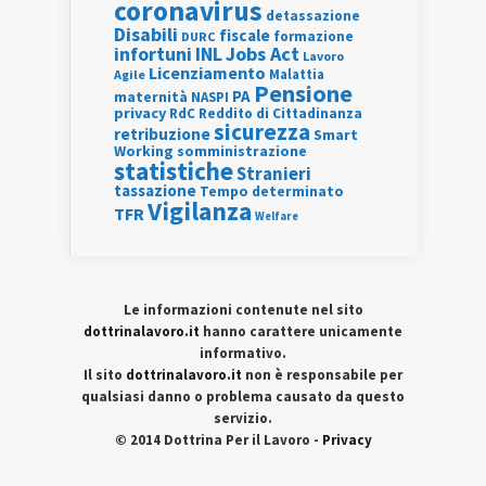
coronavirus
detassazione
Disabili
fiscale
formazione
DURC
INL
Jobs Act
infortuni
Lavoro
Licenziamento
Agile
Malattia
Pensione
PA
maternità
NASPI
privacy
RdC
Reddito di Cittadinanza
sicurezza
retribuzione
Smart
Working
somministrazione
statistiche
Stranieri
tassazione
Tempo determinato
Vigilanza
TFR
Welfare
Le informazioni contenute nel sito
dottrinalavoro.it
hanno carattere unicamente
informativo.
Il sito
dottrinalavoro.it
non è responsabile per
qualsiasi danno o problema causato da questo
servizio.
© 2014 Dottrina Per il Lavoro -
Privacy