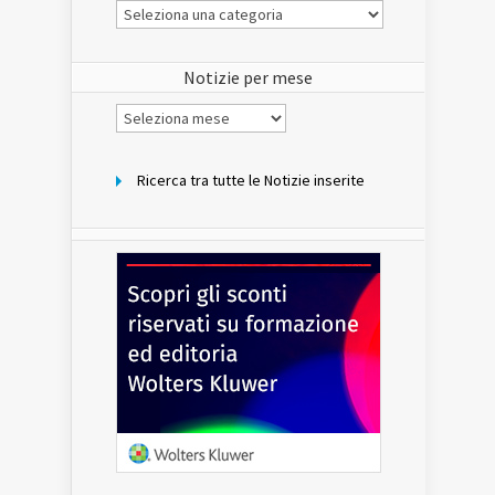
Le
Notizie
del
sito
Notizie per mese
Notizie
per
mese
Ricerca tra tutte le Notizie inserite