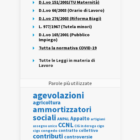
D.L.vo 151/2001(TU Maternità)
D.L.vo 66/2003 (Orario di Lavoro)
D.L.vo 276/2003 (Riforma Biagi)
L. 977/1967 (Tutela minori)
D.L.vo 165/2001 (Pubblico
Impiego)
Tutta la normativa COVID-19
Tutte le Leggi in materia di
Lavoro
Parole più utilizzate
agevolazioni
agricoltura
ammortizzatori
sociali
Appalto
ANPAL
artigiani
CCNL
assegno unico
cigo
CIG in deroga
contratto collettivo
cigs
congedo
contributi
controversie